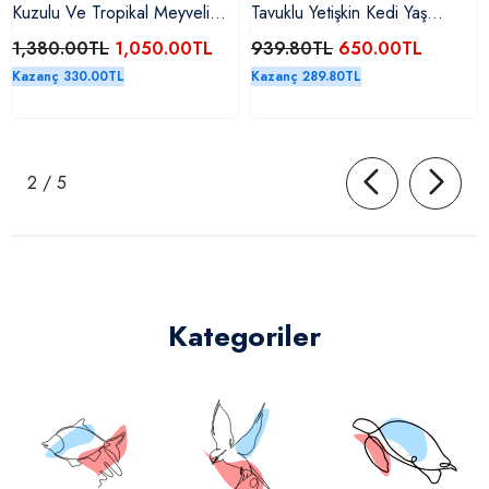
Kuzulu Ve Tropikal Meyveli
Tavuklu Yetişkin Kedi Yaş
Mini Irk Yetişkin Köpek Kuru
Maması 28 X 85 Gr
1,380.00TL
1,050.00TL
939.80TL
650.00TL
Maması 1,5 Kg
Kazanç 330.00TL
Kazanç 289.80TL
ile
2
/
5
ilgili
Kategoriler