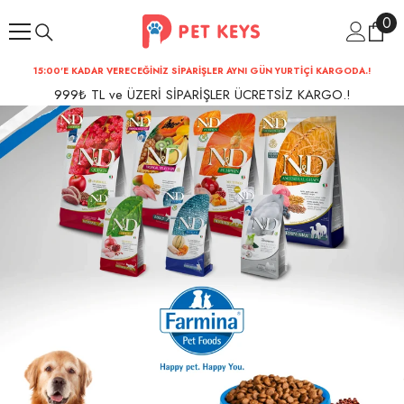
İçeriğe Atla
0
0
ür
15:00'E KADAR VERECEĞİNİZ SİPARİŞLER AYNI GÜN YURTİÇİ KARGODA.!
999₺ TL ve ÜZERİ SİPARİŞLER ÜCRETSİZ KARGO.!