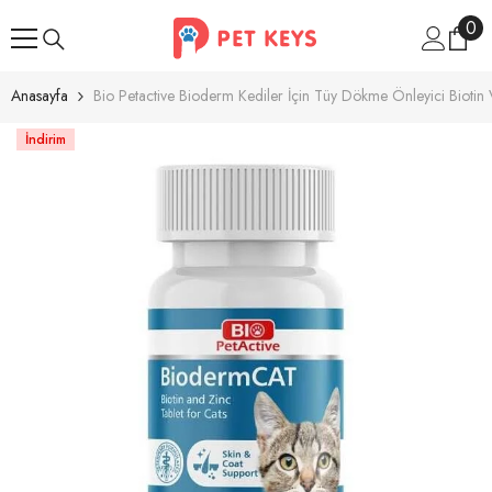
İçeriğe Atla
0
0
ür
Anasayfa
Bio Petactive Bioderm Kediler İçin Tüy Dökme Önleyici Biotin
İndirim