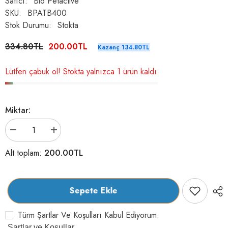
Satıcı:
Bio Petactive
SKU:
BPATB400
Stok Durumu:
Stokta
334.80TL
200.00TL
Kazanç 134.80TL
Lütfen çabuk ol! Stokta yalnızca 1 ürün kaldı.
Miktar:
Bio
Bio
Petactive
Petactive
Bioderm
Bioderm
200.00TL
Alt toplam:
Kediler
Kediler
İçin
İçin
Tüy
Tüy
Dökme
Dökme
Önleyici
Önleyici
Sepete Ekle
Biotin
Biotin
ve
ve
Çinko
Çinko
Türm Şartlar Ve Koşulları Kabul Ediyorum.
Vitamin
Vitamin
100
100
Şartlar ve Koşullar