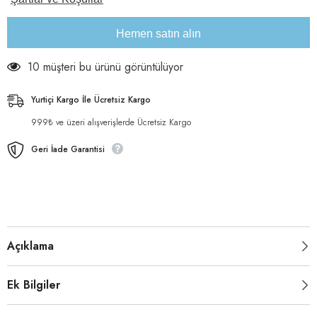
Tablet
Tablet
için
için
adeti
adeti
Hemen satın alın
azaltın
artırın
10 müşteri bu ürünü görüntülüyor
Yurtiçi Kargo İle Ücretsiz Kargo
999₺ ve üzeri alışverişlerde Ücretsiz Kargo
Geri İade Garantisi
Açıklama
Ek Bilgiler