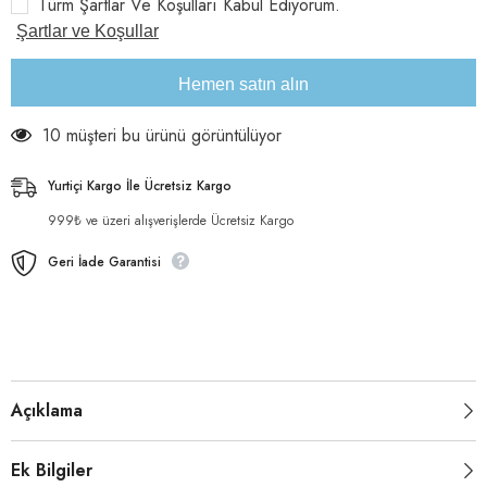
Türm Şartlar Ve Koşulları Kabul Ediyorum.
için
için
Yavru
Yavru
Şartlar ve Koşullar
Kedi
Kedi
Kuru
Kuru
Maması
Maması
Hemen satın alın
2
2
KG
KG
için
için
10 müşteri bu ürünü görüntülüyor
adeti
adeti
azaltın
artırın
Yurtiçi Kargo İle Ücretsiz Kargo
999₺ ve üzeri alışverişlerde Ücretsiz Kargo
Geri İade Garantisi
Açıklama
Ek Bilgiler