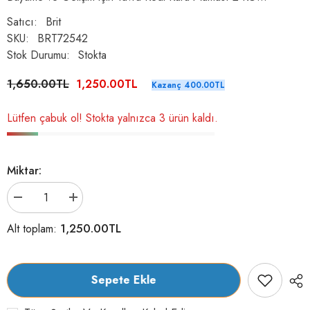
Satıcı:
Brit
SKU:
BRT72542
Stok Durumu:
Stokta
1,650.00TL
1,250.00TL
Kazanç 400.00TL
Lütfen çabuk ol! Stokta yalnızca 3 ürün kaldı.
Miktar:
Brit
Brit
Care
Care
Grain-
Grain-
1,250.00TL
Alt toplam:
Free
Free
Tahılsız
Tahılsız
Somonlu
Somonlu
Immunity
Immunity
Sağlıklı
Sağlıklı
Sepete Ekle
Büyüme
Büyüme
ve
ve
Gelişim
Gelişim