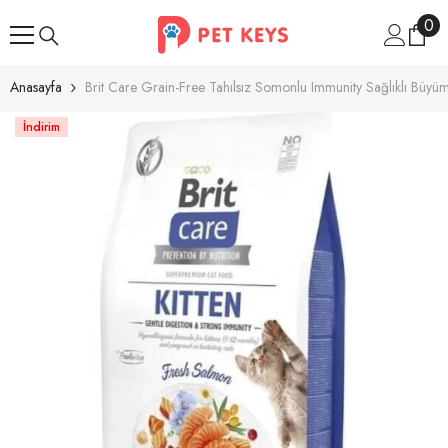
İçeriğe Atla
0
0
ür
Anasayfa
Brit Care Grain-Free Tahılsız Somonlu Immunity Sağlıklı Büy
İndirim