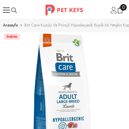
İçeriğe Atla
0
0
ür
Anasayfa
Brit Care Kuzulu Ve Pirinçli Hipoalerjenik Büyük Irk Yetişkin 
İndirim