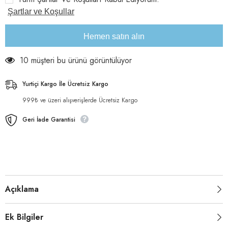
Maması
Maması
12
12
Şartlar ve Koşullar
kg
kg
için
için
adeti
adeti
Hemen satın alın
azaltın
artırın
10 müşteri bu ürünü görüntülüyor
Yurtiçi Kargo İle Ücretsiz Kargo
999₺ ve üzeri alışverişlerde Ücretsiz Kargo
Geri İade Garantisi
Açıklama
Ek Bilgiler