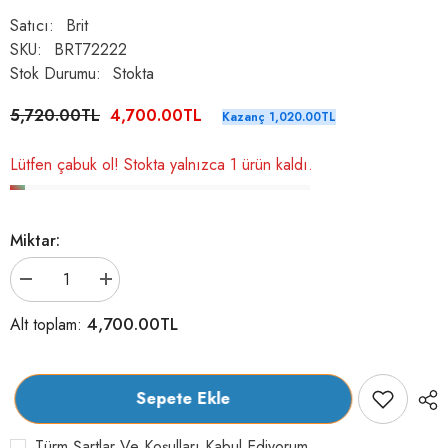
Satıcı:
Brit
SKU:
BRT72222
Stok Durumu:
Stokta
5,720.00TL
4,700.00TL
Kazanç 1,020.00TL
Lütfen çabuk ol! Stokta yalnızca 1 ürün kaldı.
Miktar:
Brit
Brit
Care
Care
Kuzulu
Kuzulu
4,700.00TL
Alt toplam:
ve
ve
Pirinçli
Pirinçli
Hipoalerjenik
Hipoalerjenik
Büyük
Büyük
Irk
Irk
Sepete Ekle
Yetişkin
Yetişkin
Köpek
Köpek
Kuru
Kuru
Türm Şartlar Ve Koşulları Kabul Ediyorum.