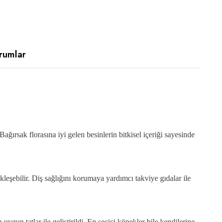
rumlar
Bağırsak florasına iyi gelen besinlerin bitkisel içeriği sayesinde
leşebilir. Diş sağlığını korumaya yardımcı takviye gıdalar ile
n tatlar ile geliştirildi. En seçici köpekler bile kendilerine