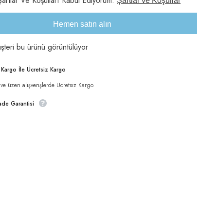
artlar Ve Koşulları Kabul Ediyorum.
Şartlar ve Koşullar
Kuru
Maması
2
Hemen satın alın
kg
için
adeti
şteri bu ürünü görüntülüyor
artırın
Paylaş
i Kargo İle Ücretsiz Kargo
e üzeri alışverişlerde Ücretsiz Kargo
ade Garantisi