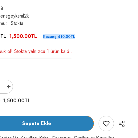
it
sensgeyksml2k
umu:
Stokta
0TL
1,500.00TL
Kazanç 410.00TL
uk ol! Stokta yalnızca 1 ürün kaldı.
Brit
Care
Grain-
1,500.00TL
m:
Free
Tahılsız
Geyikli
Hassas
Mini
Sepete Ekle
Irk
Yetişkin
Köpek