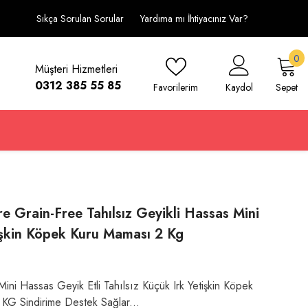
Sıkça Sorulan Sorular
Yardıma mı İhtiyacınız Var?
0
0
Müşteri Hizmetleri
ü
0312 385 55 85
Favorilerim
Kaydol
Sepet
re Grain-Free Tahılsız Geyikli Hassas Mini
işkin Köpek Kuru Maması 2 Kg
Mini Hassas Geyik Etli Tahılsız Küçük Irk Yetişkin Köpek
KG Sindirime Destek Sağlar...