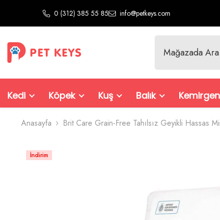
İçeriğe Atla
0 (312) 385 55 85
info@petkeys.com
Kedi
Köpek
Kuş
Balık
Kemirgen
Anasayfa
Brit Care Grain-Free Tahılsız Geyikli Hassas M
İndirim