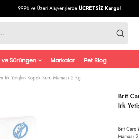
999₺ ve Üzeri Alışverişlerde
ÜCRETSİZ Kargo!
 ve Sürüngen
Markalar
Pet Blog
ini Irk Yetişkin Köpek Kuru Maması 2 Kg
Brit Ca
Irk Yet
Brit Care 
Maması 2 