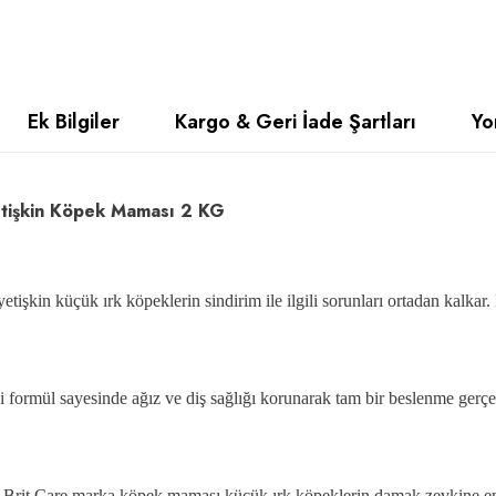
Ek Bilgiler
Kargo & Geri İade Şartları
Yo
 Yetişkin Köpek Maması 2 KG
tişkin küçük ırk köpeklerin sindirim ile ilgili sorunları ortadan kalkar. 
 formül sayesinde ağız ve diş sağlığı korunarak tam bir beslenme gerçek
it Care marka köpek maması küçük ırk köpeklerin damak zevkine en uygu