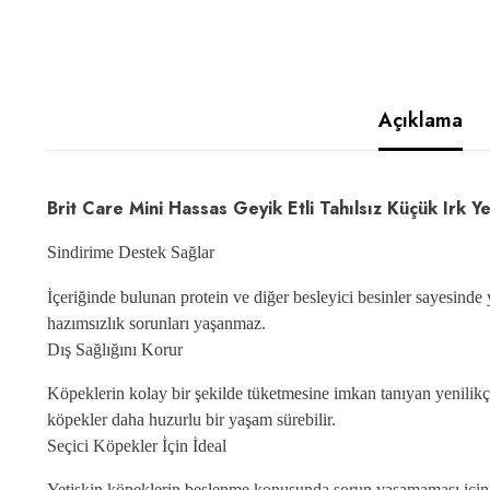
Açıklama
Brit Care Mini Hassas Geyik Etli Tahılsız Küçük Irk
Sindirime Destek Sağlar
İçeriğinde bulunan protein ve diğer besleyici besinler sayesinde ye
hazımsızlık sorunları yaşanmaz.
Dış Sağlığını Korur
Köpeklerin kolay bir şekilde tüketmesine imkan tanıyan yenilikçi
köpekler daha huzurlu bir yaşam sürebilir.
Seçici Köpekler İçin İdeal
Yetişkin köpeklerin beslenme konusunda sorun yaşamaması için Br