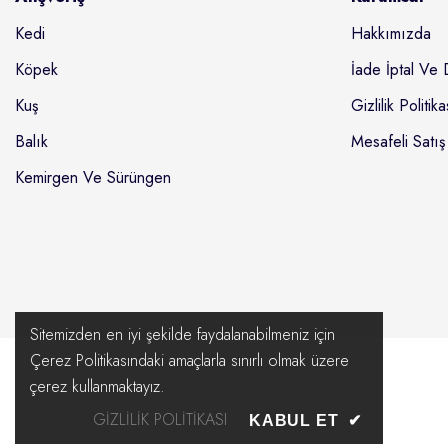
Kedi
Hakkımızda
Köpek
İade İptal Ve 
Kuş
Gizlilik Politika
Balık
Mesafeli Satış
Kemirgen Ve Sürüngen
Sitemizden en iyi şekilde faydalanabilmeniz için
Çerez Politikasındaki amaçlarla sınırlı olmak üzere
çerez kullanmaktayız.
GIZLILIK POLITIKASI
KABUL ET
✔