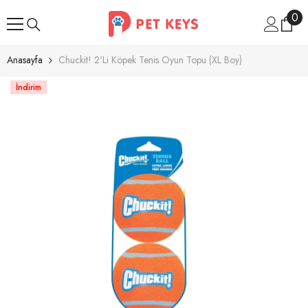
İçeriğe Atla
0
0
ür
Anasayfa
Chuckit! 2'li Köpek Tenis Oyun Topu (XL Boy)
İndirim