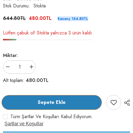
Stok Durumu:
Stokta
644.80TL
480.00TL
Kazanç 164.80TL
Lütfen çabuk ol! Stokta yalnızca 3 ürün kaldı.
Miktar:
Chuckit!
Chuckit!
2&#39;li
2&#39;li
Köpek
Köpek
480.00TL
Alt toplam:
Tenis
Tenis
Oyun
Oyun
Topu
Topu
(XL
(XL
Boy)
Boy)
Sepete Ekle
için
için
adeti
adeti
azaltın
artırın
Türm Şartlar Ve Koşulları Kabul Ediyorum.
Şartlar ve Koşullar