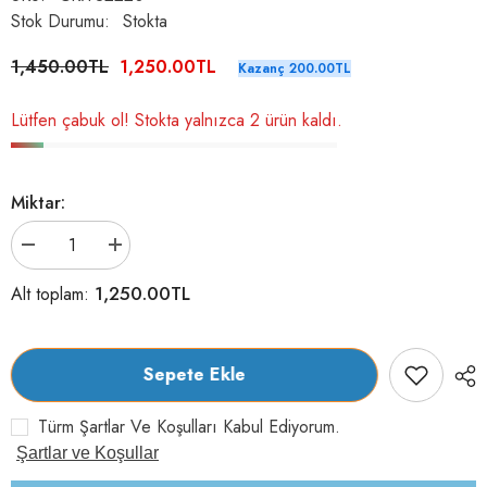
Stok Durumu:
Stokta
1,450.00TL
1,250.00TL
Kazanç 200.00TL
Lütfen çabuk ol! Stokta yalnızca 2 ürün kaldı.
Miktar:
Chuckit!
Chuckit!
Rope
Rope
Fetch
Fetch
1,250.00TL
Alt toplam:
İpli
İpli
Köpek
Köpek
Oyun
Oyun
Topu
Topu
için
için
Sepete Ekle
adeti
adeti
azaltın
artırın
Türm Şartlar Ve Koşulları Kabul Ediyorum.
Şartlar ve Koşullar