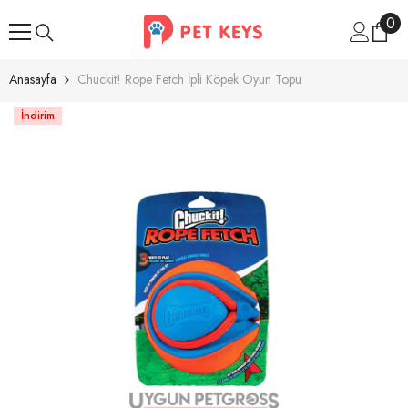
İçeriğe Atla
0
0
ür
Anasayfa
Chuckit! Rope Fetch İpli Köpek Oyun Topu
İndirim