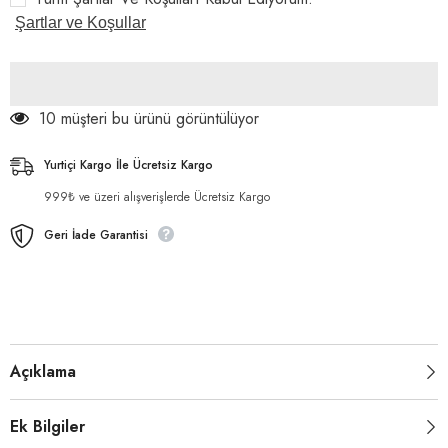
Maması
Maması
10
10
Şartlar ve Koşullar
kg
kg
için
için
adeti
adeti
azaltın
artırın
10 müşteri bu ürünü görüntülüyor
Yurtiçi Kargo İle Ücretsiz Kargo
999₺ ve üzeri alışverişlerde Ücretsiz Kargo
Geri İade Garantisi
Açıklama
Ek Bilgiler