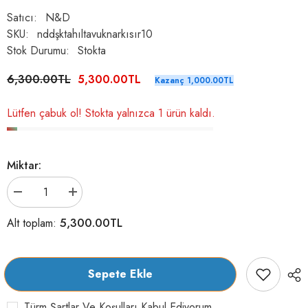
Satıcı:
N&D
SKU:
nddşktahıltavuknarkısır10
Stok Durumu:
Stokta
6,300.00TL
5,300.00TL
Kazanç 1,000.00TL
Lütfen çabuk ol! Stokta yalnızca 1 ürün kaldı.
Miktar:
N&amp;D
N&amp;D
A.Grain
A.Grain
Düşük
Düşük
5,300.00TL
Alt toplam:
Tahıllı
Tahıllı
Tavuklu
Tavuklu
ve
ve
Narlı
Narlı
Kısırlaştırılmış
Kısırlaştırılmış
Sepete Ekle
Yetişkin
Yetişkin
Kedi
Kedi
Kuru
Kuru
Türm Şartlar Ve Koşulları Kabul Ediyorum.