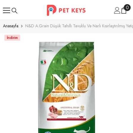
İçeriğe Atla
0
0
ür
Anasayfa
N&D A.Grain Düşük Tahıllı Tavuklu Ve Narlı Kısırlaştırılmış Ye
İndirim