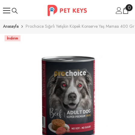
İçeriğe Atla
0
0
ür
Anasayfa
Prochoice Sığırlı Yetişkin Köpek Konserve Yaş Maması 400 Gr
İndirim