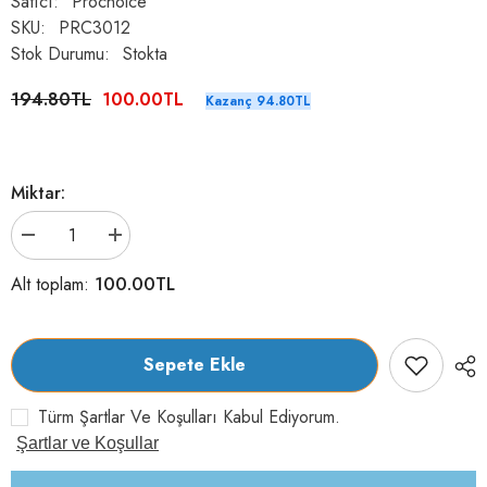
Satıcı:
Prochoice
SKU:
PRC3012
Stok Durumu:
Stokta
194.80TL
100.00TL
Kazanç 94.80TL
Miktar:
Prochoice
Prochoice
Sığırlı
Sığırlı
Yetişkin
Yetişkin
100.00TL
Alt toplam:
Köpek
Köpek
Konserve
Konserve
Yaş
Yaş
Maması
Maması
400
400
Sepete Ekle
gr
gr
için
için
adeti
adeti
Türm Şartlar Ve Koşulları Kabul Ediyorum.
azaltın
artırın
Şartlar ve Koşullar