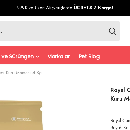
999₺ ve Üzeri Alışverişlerde
ÜCRETSİZ Kargo!
 ve Sürüngen
Markalar
Pet Blog
 Kedi Kuru Maması 4 Kg
Royal C
Kuru M
Royal Can
Büyük Kedi