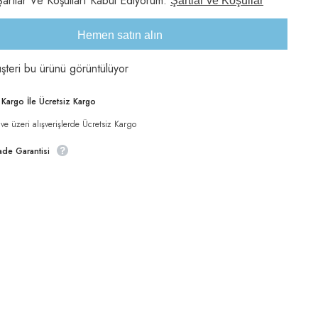
artlar Ve Koşulları Kabul Ediyorum.
Şartlar ve Koşullar
kg
için
adeti
Hemen satın alın
artırın
şteri bu ürünü görüntülüyor
Paylaş
i Kargo İle Ücretsiz Kargo
e üzeri alışverişlerde Ücretsiz Kargo
ade Garantisi