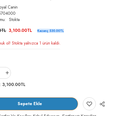
oyal Canin
5704000
umu:
Stokta
0TL
3,100.00TL
Kazanç 530.00TL
uk ol! Stokta yalnızca 1 ürün kaldı.
Royal
Canin
British
3,100.00TL
m:
Shorthair
Özel
Irk
Yetişkin
Kedi
Sepete Ekle
Kuru
Maması
4