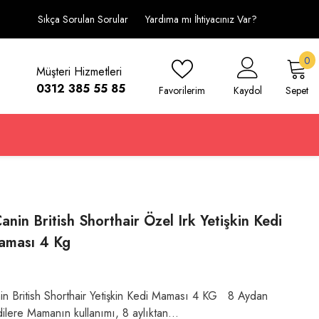
Sıkça Sorulan Sorular
Yardıma mı İhtiyacınız Var?
0
0
Müşteri Hizmetleri
ü
0312 385 55 85
Favorilerim
Kaydol
Sepet
anin British Shorthair Özel Irk Yetişkin Kedi
aması 4 Kg
in British Shorthair Yetişkin Kedi Maması 4 KG 8 Aydan
lere Mamanın kullanımı, 8 aylıktan...