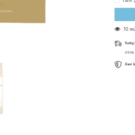
Türm Ş
kg
için
adeti
azaltın
59 mü
Yurtiç
999₺ v
Geri İ