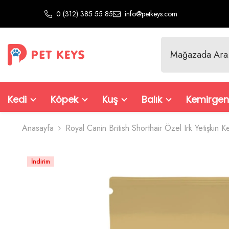
İçeriğe Atla
0 (312) 385 55 85
info@petkeys.com
Kedi
Köpek
Kuş
Balık
Kemirgen
Anasayfa
Royal Canin British Shorthair Özel Irk Yetişkin
İndirim