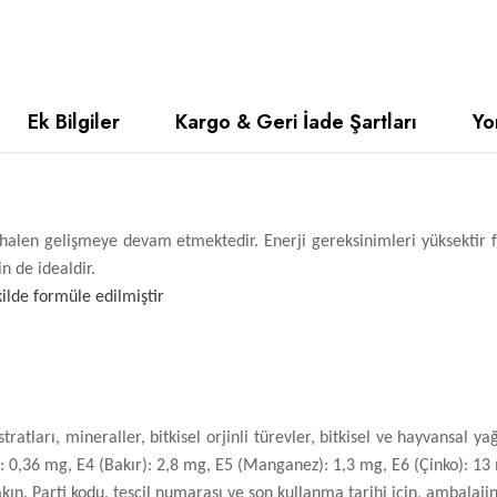
Ek Bilgiler
Kargo & Geri İade Şartları
Yo
 halen gelişmeye devam etmektedir. Enerji gereksinimleri yüksektir f
n de idealdir.
kilde formüle edilmiştir
stratları, mineraller, bitkisel orjinli türevler, bitkisel ve hayvansal 
t): 0,36 mg, E4 (Bakır): 2,8 mg, E5 (Manganez): 1,3 mg, E6 (Çinko): 13
. Parti kodu, tescil numarası ve son kullanma tarihi için, ambalajin 