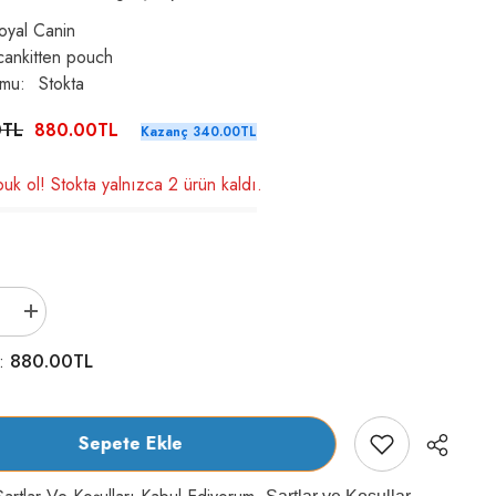
oyal Canin
cankitten pouch
umu:
Stokta
0TL
880.00TL
Kazanç 340.00TL
uk ol! Stokta yalnızca 2 ürün kaldı.
Royal
Canin
Kitten
880.00TL
m:
Gravy
Yavru
Kedi
Yaş
Maması
Sepete Ekle
12X85
gr
için