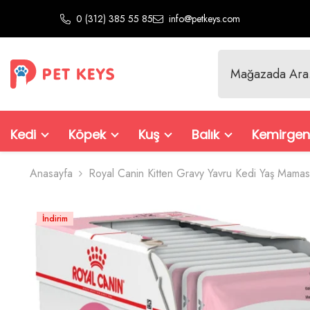
İçeriğe Atla
0 (312) 385 55 85
info@petkeys.com
Kedi
Köpek
Kuş
Balık
Kemirgen
Anasayfa
Royal Canin Kitten Gravy Yavru Kedi Yaş Mama
İndirim