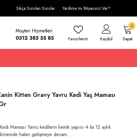
Sıkça Sorulan Sorular
Yardıma mı İhtiyacınız Var?
0
0
Müşteri Hizmetleri
ü
0312 385 55 85
Favorilerim
Kaydol
Sepet
anin Kitten Gravy Yavru Kedi Yaş Maması
Gr
Kedi Maması Yavru kedilerin kemik yapısı 4 ila 12 aylık
 dönemde halen gelişmeye devam...