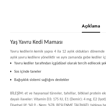
Açıklama
Yaş Yavru Kedi Maması
Yavru kedilerin kemik yapısı 4 ila 12 aylık oldukları dönemde
aylık yavru kedilere yöneliktir ve aynı zamanda gebe kediler içi
Yavru kediler tarafından içgüdüsel olarak tercih edilecek şe
Sos içinde taneler
Bağışıklık sistemi sağlığını destekler
BİLEŞİM: et ve hayvansal türevler, tahılllar, bitkisel protein ek
dayalı ilaveler: Vitamin D3: 175 IU, E1 (Demir): 4 mg, E2 (Iyo
Diyetsel lif: %0,9 - Nem: %78. BESLENME TALİMATI: tabloya bakın