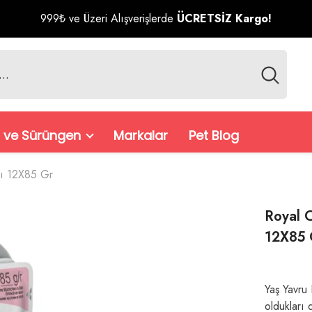
999₺ ve Üzeri Alışverişlerde
ÜCRETSİZ Kargo!
 ve Sürüngen
Markalar
Pet Blog
sı 12X85 Gr
Royal C
12X85 
Yaş Yavru 
oldukları