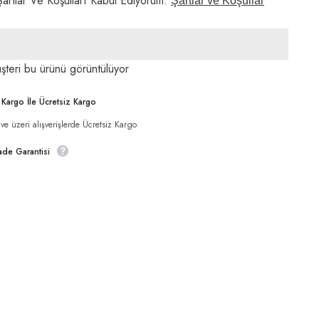
artlar Ve Koşulları Kabul Ediyorum.
Şartlar ve Koşullar
adeti
artırın
şteri bu ürünü görüntülüyor
Paylaş
i Kargo İle Ücretsiz Kargo
e üzeri alışverişlerde Ücretsiz Kargo
ade Garantisi