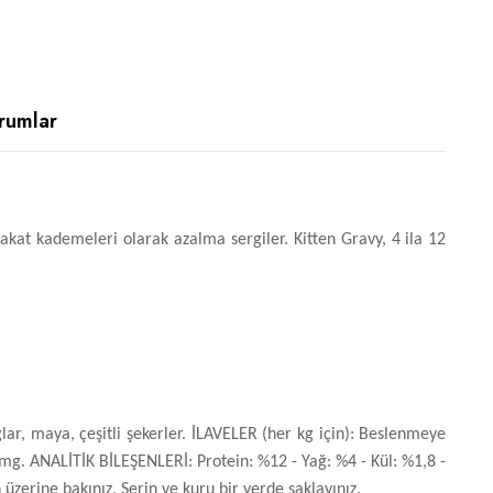
rumlar
akat kademeleri olarak azalma sergiler. Kitten Gravy, 4 ila 12
yağlar, maya, çeşitli şekerler. İLAVELER (her kg için): Beslenmeye
 mg. ANALİTİK BİLEŞENLERİ: Protein: %12 - Yağ: %4 - Kül: %1,8 -
üzerine bakınız. Serin ve kuru bir yerde saklayınız.