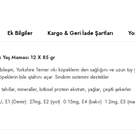
Ek Bilgiler
Kargo & Geri İade Şartları
Yo
ek Yaş Maması 12 X 85 gr
leşim, Yorkshire Terrier ırkı köpeklerin deri sağlığını ve uzun tüy 
lerin bile iştahını açar. Sindirim sistemini destekler.
tahıllar, mineraller, bitkisel protein ekstratı, yağlar, çeşitli şekerler.
IU, E1 (Demir): 27mg, E2 (iyot): 0.15mg, E4 (bakır): 1.2mg, E5 (man