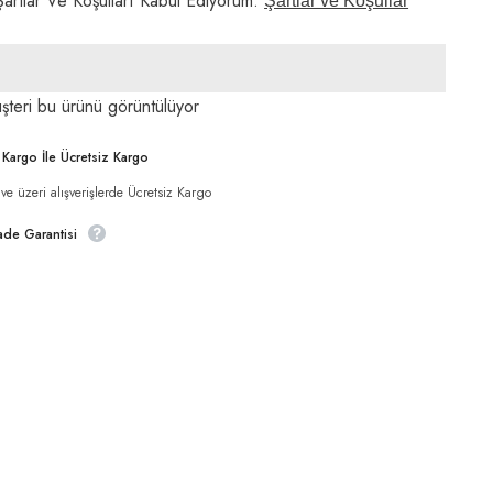
artlar Ve Koşulları Kabul Ediyorum.
Şartlar ve Koşullar
X
85
gr
için
adeti
artırın
üşteri bu ürünü görüntülüyor
Paylaş
i Kargo İle Ücretsiz Kargo
e üzeri alışverişlerde Ücretsiz Kargo
ade Garantisi