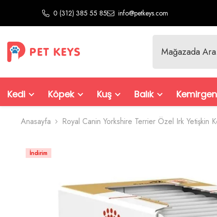
İçeriğe Atla
0 (312) 385 55 85
info@petkeys.com
Kedi
Köpek
Kuş
Balık
Kemirgen
Anasayfa
Royal Canin Yorkshire Terrier Özel Irk Yetişki
İndirim