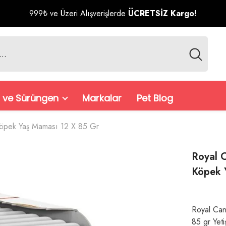
999₺ ve Üzeri Alışverişlerde
ÜCRETSİZ Kargo!
 ve Sürüngen
Markalar
Pet Blog
n Köpek Yaş Maması 12 X 85 Gr
Royal C
Köpek 
Royal Can
85 gr Yeti