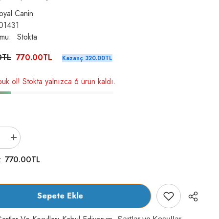
oyal Canin
01431
umu:
Stokta
0TL
770.00TL
Kazanç 320.00TL
uk ol! Stokta yalnızca 6 ürün kaldı.
Royal
Canin
e
Yorkshire
770.00TL
m:
Terrier
Özel
Irk
Yetişkin
Köpek
Sepete Ekle
Yaş
Maması
12