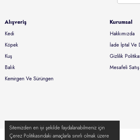
Alışveriş
Kurumsal
Kedi
Hakkımızda
Köpek
İade İptal Ve 
Kuş
Gizlilik Politika
Balık
Mesafeli Satış
Kemirgen Ve Sürüngen
Sitemizden en iyi şekilde faydalanabilmeniz için
Çerez Politikasındaki amaçlarla sınırlı olmak üzere