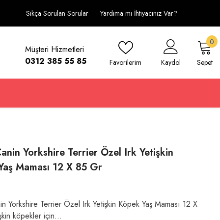
Sıkça Sorulan Sorular
Yardıma mı İhtiyacınız Var?
0
0
Müşteri Hizmetleri
ü
0312 385 55 85
Favorilerim
Kaydol
Sepet
anin Yorkshire Terrier Özel Irk Yetişkin
Yaş Maması 12 X 85 Gr
in Yorkshire Terrier Özel Irk Yetişkin Köpek Yaş Maması 12 X
şkin köpekler için...