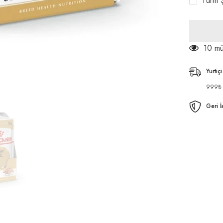
Türm Ş
X
85
gr
için
adeti
azaltın
112 m
Yurtiç
999₺ v
Geri İ