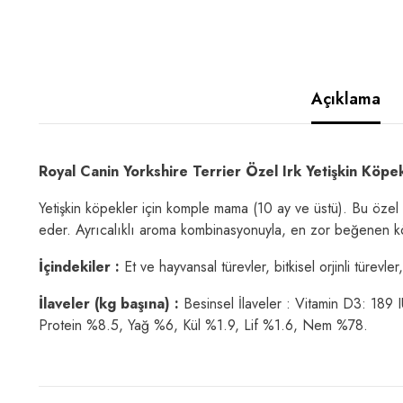
Açıklama
Royal Canin Yorkshire Terrier Özel Irk Yetişkin Köp
Yetişkin köpekler için komple mama (10 ay ve üstü). Bu özel bi
eder. Ayrıcalıklı aroma kombinasyonuyla, en zor beğenen köpek
İçindekiler :
Et ve hayvansal türevler, bitkisel orjinli türevler, 
İlaveler (kg başına) :
Besinsel İlaveler : Vitamin D3: 189 
Protein %8.5, Yağ %6, Kül %1.9, Lif %1.6, Nem %78.