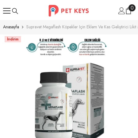
İçeriğe Atla
0
0
ür
Anasayfa
Supravet Megaflash Köpekler Için Eklem Ve Kas Geliştirici Liki
İndirim