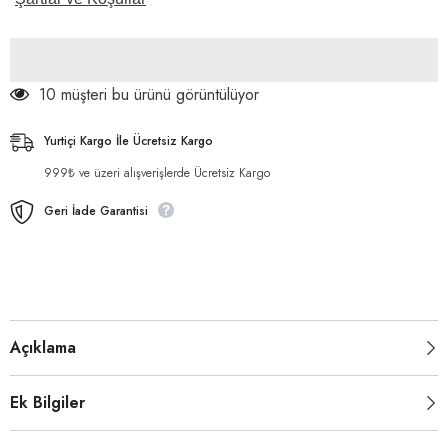
azaltın
artırın
10 müşteri bu ürünü görüntülüyor
Yurtiçi Kargo İle Ücretsiz Kargo
999₺ ve üzeri alışverişlerde Ücretsiz Kargo
Geri İade Garantisi
Açıklama
Ek Bilgiler