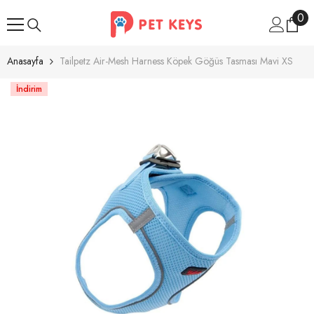
İçeriğe Atla
0
0
ür
Anasayfa
Tailpetz Air-Mesh Harness Köpek Göğüs Tasması Mavi XS
İndirim