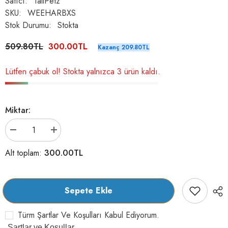
Satıcı:
TailPetz
SKU:
WEEHARBXS
Stok Durumu:
Stokta
509.80TL
300.00TL
Kazanç 209.80TL
Lütfen çabuk ol! Stokta yalnızca 3 ürün kaldı.
Miktar:
Tailpetz
Tailpetz
Air-
Air-
Mesh
Mesh
300.00TL
Alt toplam:
Harness
Harness
Köpek
Köpek
Göğüs
Göğüs
Tasması
Tasması
Mavi
Mavi
Sepete Ekle
XS
XS
için
için
adeti
adeti
Türm Şartlar Ve Koşulları Kabul Ediyorum.
azaltın
artırın
Şartlar ve Koşullar