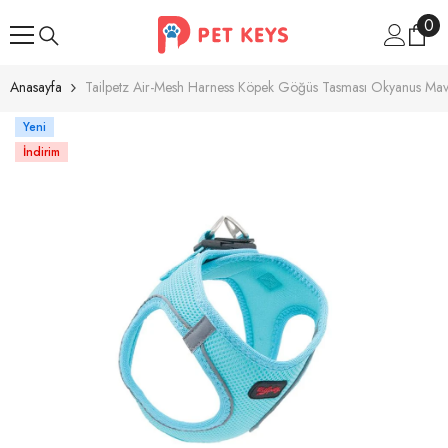
İçeriğe Atla
0
0
ür
Anasayfa
Tailpetz Air-Mesh Harness Köpek Göğüs Tasması Okyanus Mav
Yeni
İndirim