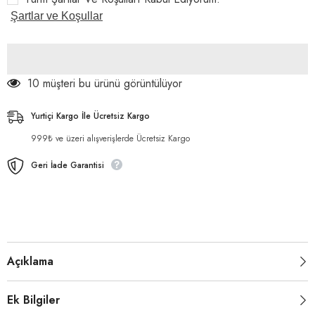
adeti
adeti
azaltın
artırın
Şartlar ve Koşullar
10 müşteri bu ürünü görüntülüyor
Yurtiçi Kargo İle Ücretsiz Kargo
999₺ ve üzeri alışverişlerde Ücretsiz Kargo
Geri İade Garantisi
Açıklama
Ek Bilgiler