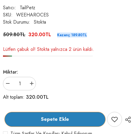
Satıcı:
TailPetz
SKU:
WEEHAROCES
Stok Durumu:
Stokta
509.80TL
320.00TL
Kazanç 189.80TL
Lütfen çabuk ol! Stokta yalnızca 2 ürün kaldı.
Miktar:
Tailpetz
Tailpetz
Air-
Air-
Mesh
Mesh
320.00TL
Alt toplam:
Harness
Harness
Köpek
Köpek
Göğüs
Göğüs
Tasması
Tasması
Okyanus
Okyanus
Sepete Ekle
Mavi
Mavi
S
S
için
için
Türm Şartlar Ve Koşulları Kabul Ediyorum.