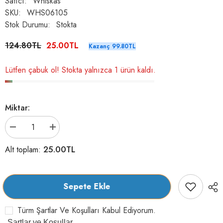
Satıcı:
Whiskas
SKU:
WHS06105
Stok Durumu:
Stokta
124.80TL
25.00TL
Kazanç 99.80TL
Lütfen çabuk ol! Stokta yalnızca 1 ürün kaldı.
Miktar:
Whiskas
Whiskas
Pouch
Pouch
Pure
Pure
25.00TL
Alt toplam:
Delight
Delight
Tavuklu
Tavuklu
Yetişkin
Yetişkin
Kedi
Kedi
Yaş
Yaş
Sepete Ekle
Maması
Maması
85
85
gr
gr
Türm Şartlar Ve Koşulları Kabul Ediyorum.
(Yeni)
(Yeni)
için
için
Şartlar ve Koşullar