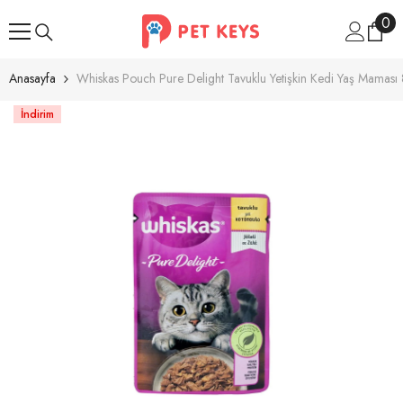
İçeriğe Atla
0
0
ür
Anasayfa
Whiskas Pouch Pure Delight Tavuklu Yetişkin Kedi Yaş Maması 
İndirim