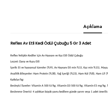
Açıklama
Reflex Av Etli Kedi Ödül Çubuğu 5 Gr 3 Adet
Reflex Yetişkin Kediler için Av Hayvanı ve Kaz Etli Ödül Çubuğu
Lezzet: Dana ve Kuzu Etli
İçerik: Et ve hayvansal türevler (%95, Av Hayvanı Eti min %15, Kaz min %15), Maya,
Analitik Bileşenler: Ham Protein (%38), Yağ İçeriği (%23), Ham Kül (%8), Ham Lif (
Katkılar/kg:
Besleyici İlaveler: Vitamin A 500 IU/kg, Vitamin D3 500 IU/kg, Vitamin E5 mg/kg, 
Beslenme Önerisi: 4 aylıktan büyük yavru kedilere günde yarım veya 1 adet önerilir. Y