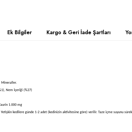
Ek Bilgiler
Kargo & Geri İade Şartları
Yo
 Mineraller.
%1), Nem İçeriği (%27)
Taurin 1.000 mg
etişkin kedilere günde 1-2 adet (kedinizin aktivitesine göre) verilir. Taze içme suyunu sürekl