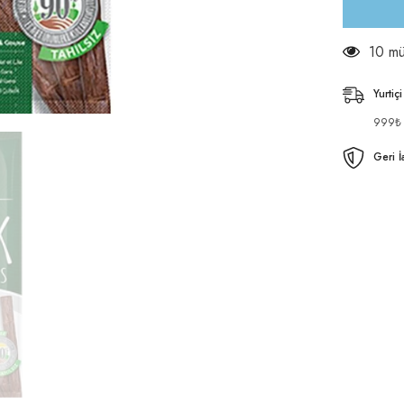
38 mü
Yurtiç
999₺ v
Geri İ