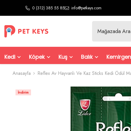
İçeriğe Atla
0 (312) 385 55 85
info@petkeys.com
Kedi
Köpek
Kuş
Balık
Kemirgen
Anasayfa
Reflex Av Hayvanlı Ve Kaz Sticks Kedi Ödül 
İndirim