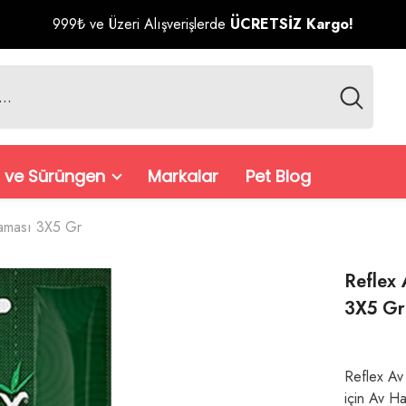
999₺ ve Üzeri Alışverişlerde
ÜCRETSİZ Kargo!
 ve Sürüngen
Markalar
Pet Blog
Maması 3X5 Gr
Reflex 
3X5 Gr
Reflex Av
için Av Ha