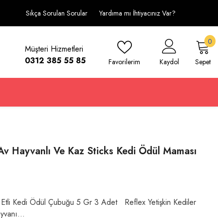
Sıkça Sorulan Sorular
Yardıma mı İhtiyacınız Var?
0
0
Müşteri Hizmetleri
ü
0312 385 55 85
Favorilerim
Kaydol
Sepet
Av Hayvanlı Ve Kaz Sticks Kedi Ödül Maması
 Etli Kedi Ödül Çubuğu 5 Gr 3 Adet Reflex Yetişkin Kediler
yvanı...