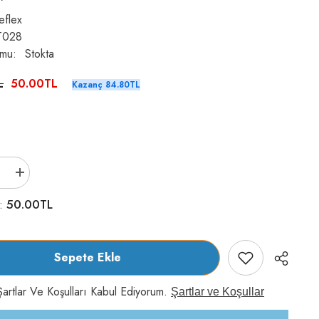
eflex
T028
umu:
Stokta
L
50.00TL
Kazanç 84.80TL
Reflex
Av
Hayvanlı
50.00TL
m:
ve
Kaz
Sticks
Kedi
Ödül
Sepete Ekle
Maması
3X5
gr
artlar Ve Koşulları Kabul Ediyorum.
Şartlar ve Koşullar
için
adeti
artırın