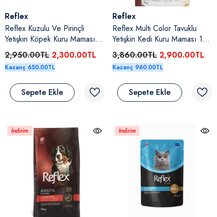
Satıcı:
Satıcı:
Reflex
Reflex
Reflex Kuzulu Ve Pirinçli
Reflex Multi Color Tavuklu
Yetişkin Köpek Kuru Maması
Yetişkin Kedi Kuru Maması 15
15 Kg
Kg
2,950.00TL
2,300.00TL
3,860.00TL
2,900.00TL
Kazanç 650.00TL
Kazanç 960.00TL
Sepete Ekle
Sepete Ekle
İndirim
İndirim