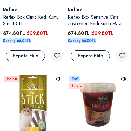
Satıcı:
Satıcı:
Reflex
Reflex
Reflex Box Clinic Kedi Kumu
Reflex Box Sensitive Cats
Sarı 10 Lt
Unscented Kedi Kumu Mavi 10
Lt
674.80TL
609.80TL
674.80TL
609.80TL
Kazanç 65.00TL
Kazanç 65.00TL
Sepete Ekle
Sepete Ekle
İndirim
Yeni
İndirim