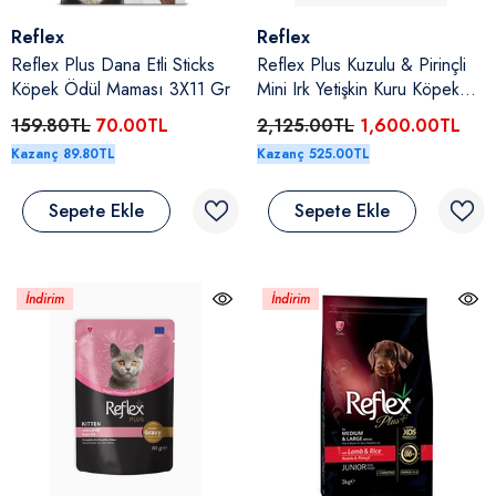
Satıcı:
Satıcı:
Reflex
Reflex
Reflex Plus Dana Etli Sticks
Reflex Plus Kuzulu & Pirinçli
Köpek Ödül Maması 3X11 Gr
Mini Irk Yetişkin Kuru Köpek
Maması 8 Kg
159.80TL
70.00TL
2,125.00TL
1,600.00TL
Kazanç 89.80TL
Kazanç 525.00TL
Sepete Ekle
Sepete Ekle
İndirim
İndirim