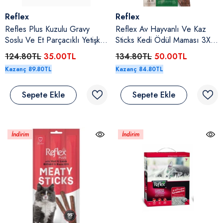
Satıcı:
Satıcı:
Reflex
Reflex
Refles Plus Kuzulu Gravy
Reflex Av Hayvanlı Ve Kaz
Soslu Ve Et Parçacıklı Yetişkin
Sticks Kedi Ödül Maması 3X5
Kedi Yaş Maması 85 Gr
Gr
124.80TL
35.00TL
134.80TL
50.00TL
Kazanç 89.80TL
Kazanç 84.80TL
Sepete Ekle
Sepete Ekle
İndirim
İndirim