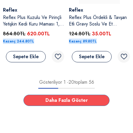
Satıcı:
Satıcı:
Reflex
Reflex
Reflex Plus Kuzulu Ve Pirinçli
Reflex Plus Ördekli & Tavşan
Yetişkin Kedi Kuru Maması 1,5
Etli Gravy Soslu Ve Et
Kg
Parçacıklı Yetişkin Kedi Yaş
864.80TL
620.00TL
124.80TL
35.00TL
Maması 85 Gr
Kazanç 244.80TL
Kazanç 89.80TL
Sepete Ekle
Sepete Ekle
Gösteriliyor
1
-
20
toplam 56
Daha Fazla Göster