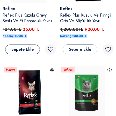
Satıcı:
Satıcı:
Reflex
Reflex
Reflex Plus Kuzulu Gravy
Reflex Plus Kuzulu Ve Pirinçli
Soslu Ve Et Parçacıklı Yavru
Orta Ve Büyük Irk Yavru
Kedi Yaş Maması 85 Gr
Köpek Kuru Maması 3 Kg
124.80TL
35.00TL
1,200.00TL
920.00TL
Kazanç 89.80TL
Kazanç 280.00TL
Sepete Ekle
Sepete Ekle
İndirim
İndirim