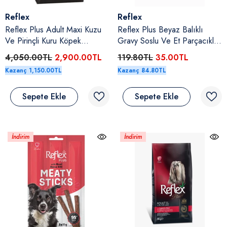
Satıcı:
Satıcı:
Reflex
Reflex
Reflex Plus Adult Maxi Kuzu
Reflex Plus Beyaz Balıklı
Ve Pirinçli Kuru Köpek
Gravy Soslu Ve Et Parçacıklı
Maması 18 Kg
Yetişkin Kedi Yaş Maması 85
4,050.00TL
2,900.00TL
119.80TL
35.00TL
Gr
Kazanç 1,150.00TL
Kazanç 84.80TL
Sepete Ekle
Sepete Ekle
İndirim
İndirim