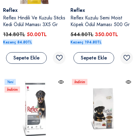
Satıcı:
Satıcı:
Reflex
Reflex
Reflex Hindili Ve Kuzulu Sticks
Reflex Kuzulu Semi Moist
Kedi Ödül Maması 3X5 Gr
Köpek Ödül Maması 500 Gr
134.80TL
50.00TL
544.80TL
350.00TL
Kazanç 84.80TL
Kazanç 194.80TL
Sepete Ekle
Sepete Ekle
Yeni
İndirim
İndirim