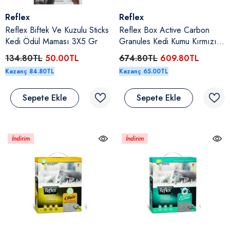
Satıcı:
Satıcı:
Reflex
Reflex
Reflex Biftek Ve Kuzulu Sticks
Reflex Box Active Carbon
Kedi Ödül Maması 3X5 Gr
Granules Kedi Kumu Kırmızı
10 Lt
134.80TL
50.00TL
674.80TL
609.80TL
Kazanç 84.80TL
Kazanç 65.00TL
Sepete Ekle
Sepete Ekle
İndirim
İndirim