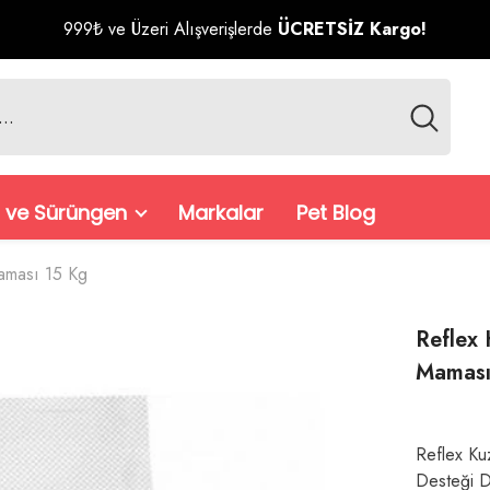
999₺ ve Üzeri Alışverişlerde
ÜCRETSİZ Kargo!
 ve Sürüngen
Markalar
Pet Blog
Maması 15 Kg
Reflex 
Maması
Reflex Ku
Desteği D