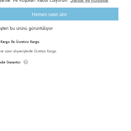
artlar Ve Koşulları Kabul Ediyorum.
Şartlar ve Koşullar
adeti
artırın
Hemen satın alın
şteri bu ürünü görüntülüyor
Paylaş
i Kargo İle Ücretsiz Kargo
e üzeri alışverişlerde Ücretsiz Kargo
ade Garantisi