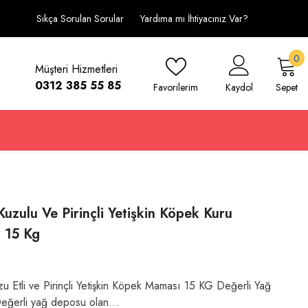
Sıkça Sorulan Sorular
Yardıma mı İhtiyacınız Var?
0
0
Müşteri Hizmetleri
ü
0312 385 55 85
Favorilerim
Kaydol
Sepet
Kuzulu Ve Pirinçli Yetişkin Köpek Kuru
 15 Kg
zu Etli ve Pirinçli Yetişkin Köpek Maması 15 KG Değerli Yağ
eğerli yağ deposu olan...