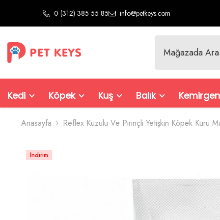
İçeriğe Atla
0 (312) 385 55 85
info@petkeys.com
Kedi
Köpek
Kuş
Balık
Kemirgen
Anasayfa
Reflex Kuzulu Ve Pirinçli Yetişkin Köpek Kuru 
İndirim