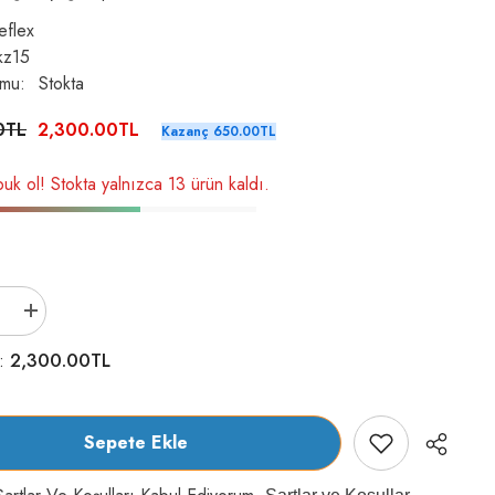
eflex
xkz15
umu:
Stokta
0TL
2,300.00TL
Kazanç 650.00TL
uk ol! Stokta yalnızca 13 ürün kaldı.
Reflex
Kuzulu
ve
2,300.00TL
m:
Pirinçli
Yetişkin
Köpek
Kuru
Maması
Sepete Ekle
15
kg
için