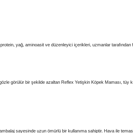
otein, yağ, aminoasit ve düzenleyici içerikleri, uzmanlar tarafından f
özle görülür bir şekilde azaltan Reflex Yetişkin Köpek Maması, tüy kö
l ambalaj sayesinde uzun ömürlü bir kullanıma sahiptir. Hava ile te