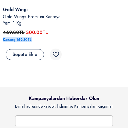
Satıcı:
Gold Wings
Gold Wings Premium Kanarya
Yemi 1 Kg
469.80TL
300.00TL
Kazanç 169.80TL
Sepete Ekle
tıcı:
rochoice
rochoice Kuzulu & Somonlu Ve
avuçlu Yetişkin Köpek Konserve Yaş
aması 400 Gr
94.80TL
100.00TL
Kazanç 94.80TL
Kampanyalardan Haberdar Olun
Sepete Ekle
E-mail adresinde kaydol, İndirim ve Kampanyaları Kaçırma!