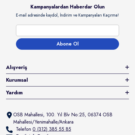
Kampanyalardan Haberdar Olun
E-mail adresinde kaydol, İndirim ve Kampanyaları Kaçırma!
Abone Ol
Alışveriş
tıcı:
rochoice
rochoice Kuzulu & Somonlu Ve
Kurumsal
avuçlu Yetişkin Köpek Konserve Yaş
aması 400 Gr
Yardım
94.80TL
100.00TL
Kazanç 94.80TL
Sepete Ekle
OSB Mahallesi, 100. Yıl Blv No:25, 06374 OSB
Mahallesi/Yenimahalle/Ankara
Telefon
0 (312) 385 55 85