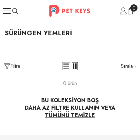
İçeriğe Atla
0
0
ür
SÜRÜNGEN YEMLERI
Filtre
Sırala
0 ürün
BU KOLEKSIYON BOŞ
DAHA AZ FILTRE KULLANIN VEYA
TÜMÜNÜ TEMIZLE
İndirim