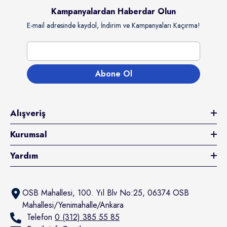
Kampanyalardan Haberdar Olun
E-mail adresinde kaydol, İndirim ve Kampanyaları Kaçırma!
Abone Ol
Alışveriş
tıcı:
rochoice
rochoice Kuzulu & Somonlu Ve
Kurumsal
avuçlu Yetişkin Köpek Konserve Yaş
aması 400 Gr
Yardım
94.80TL
100.00TL
Kazanç 94.80TL
Sepete Ekle
OSB Mahallesi, 100. Yıl Blv No:25, 06374 OSB
Mahallesi/Yenimahalle/Ankara
Telefon
0 (312) 385 55 85