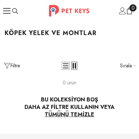
İçeriğe Atla
0
0
ür
KÖPEK YELEK VE MONTLAR
Filtre
Sırala
0 ürün
BU KOLEKSIYON BOŞ
DAHA AZ FILTRE KULLANIN VEYA
TÜMÜNÜ TEMIZLE
İndirim