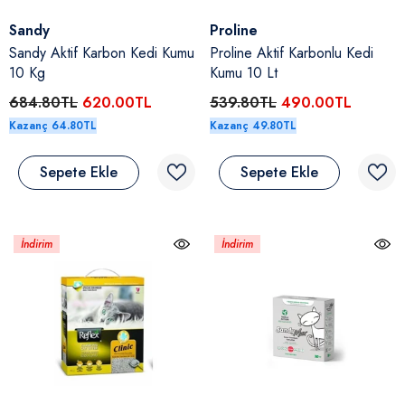
Satıcı:
Satıcı:
Sandy
Proline
Sandy Aktif Karbon Kedi Kumu
Proline Aktif Karbonlu Kedi
10 Kg
Kumu 10 Lt
684.80TL
620.00TL
539.80TL
490.00TL
Kazanç 64.80TL
Kazanç 49.80TL
Sepete Ekle
Sepete Ekle
cı:
choice
choice Kuzulu & Somonlu Ve
İndirim
İndirim
uçlu Yetişkin Köpek Konserve Yaş
ası 400 Gr
4.80TL
100.00TL
Kazanç 94.80TL
Sepete Ekle