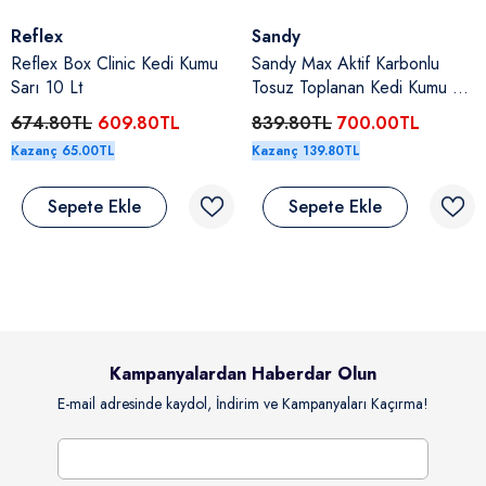
Satıcı:
Satıcı:
Reflex
Sandy
Reflex Box Clinic Kedi Kumu
Sandy Max Aktif Karbonlu
Sarı 10 Lt
Tosuz Toplanan Kedi Kumu 10
Kg
674.80TL
609.80TL
839.80TL
700.00TL
Kazanç 65.00TL
Kazanç 139.80TL
Sepete Ekle
Sepete Ekle
Kampanyalardan Haberdar Olun
E-mail adresinde kaydol, İndirim ve Kampanyaları Kaçırma!