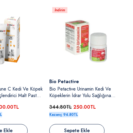
İndirim
Satıcı:
Bio Petactive
une C Kedi Ve Köpek
Bio Petactive Urinamin Kedi Ve
lendirici Malt Paste
Köpeklerin İdrar Yolu Sağlığına
Yardımcı Kızılcık Özlü C Vitamin
00.00TL
344.80TL
250.00TL
40 Tablet
TL
Kazanç 94.80TL
e Ekle
Sepete Ekle