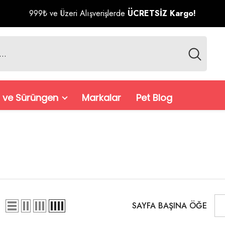
999₺ ve Üzeri Alışverişlerde
ÜCRETSİZ Kargo!
 ve Sürüngen
Markalar
Pet Blog
SAYFA BAŞINA ÖĞE