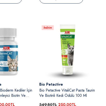
İndirim
Satıcı:
e
Bio Petactive
 Bioderm Kediler İçin
Bio Petactive VitaliCat Pasta Taurin
eyici Biotin Ve
Ve Biotinli Kedi Ödülü 100 Ml
 100 Tablet
00.00TL
349.80TL
250.00TL