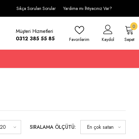
Sıkça Sorulan Sorular
Yardıma mı İhtiyacınız Var?
0
0
Müşteri Hizmetleri
ü
0312 385 55 85
Favorilerim
Kaydol
Sepet
SIRALAMA ÖLÇÜTÜ:
20
En çok satan