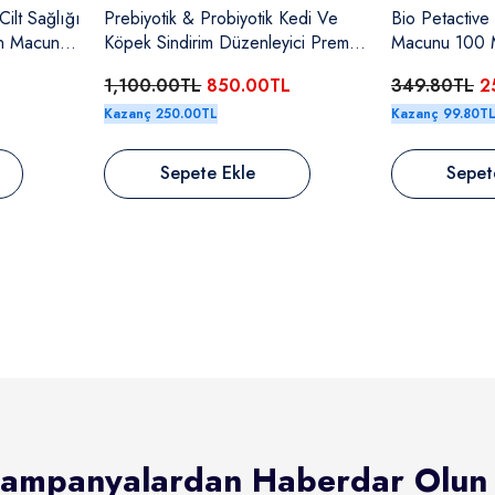
ilt Sağlığı
Prebiyotik & Probiyotik Kedi Ve
Bio Petactive
in Macunu
Köpek Sindirim Düzenleyici Premix
Macunu 100 
30X1 Gr
1,100.00TL
850.00TL
349.80TL
2
Kazanç 250.00TL
Kazanç 99.80T
Sepete Ekle
Sepet
ampanyalardan Haberdar Olun