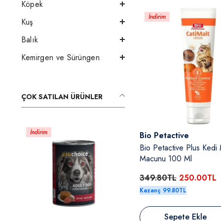
Köpek
İndirim
Kuş
Balık
Kemirgen ve Sürüngen
ÇOK SATILAN ÜRÜNLER
İndirim
Satıcı:
Bio Petactive
Bio Petactive Plus Kedi 
Macunu 100 Ml
349.80TL
250.00TL
Kazanç 99.80TL
Sepete Ekle