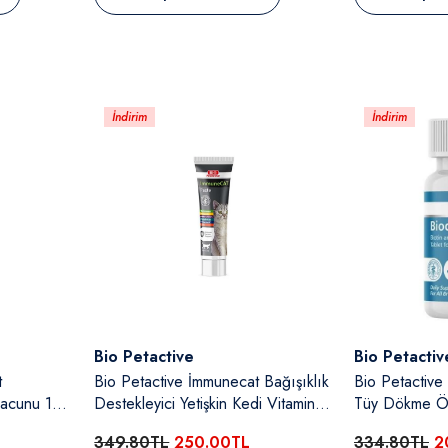
İndirim
İndirim
Satıcı:
Satıcı:
Bio Petactive
Bio Petactiv
t
Bio Petactive İmmunecat Bağışıklık
Bio Petactive
 Macunu 100
Destekleyici Yetişkin Kedi Vitamin
Tüy Dökme Önl
Macunu 100 Ml
Çinko Vitamin
349.80TL
250.00TL
334.80TL
2