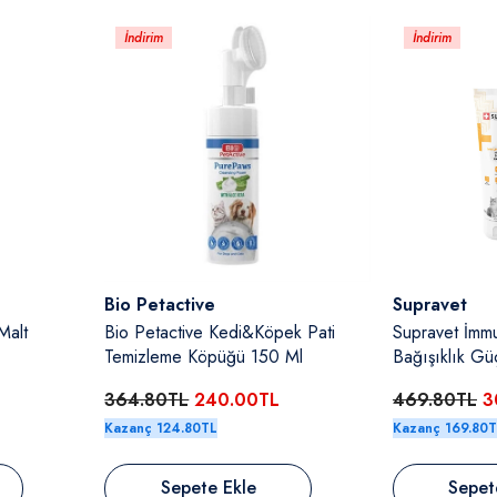
İndirim
İndirim
Satıcı:
Satıcı:
Bio Petactive
Supravet
Malt
Bio Petactive Kedi&Köpek Pati
Supravet İmm
Temizleme Köpüğü 150 Ml
Bağışıklık Güç
100 Ml
364.80TL
240.00TL
469.80TL
3
Kazanç 124.80TL
Kazanç 169.80
Sepete Ekle
Sepet