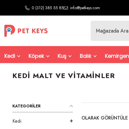
İçeriğe Atla
0 (312) 385 55 85
info@petkeys.com
Kedi
Köpek
Kuş
Balık
Kemirgen
KEDI MALT VE VITAMINLER
KATEGORILER
OLARAK GÖRÜNTÜLE
Kedi