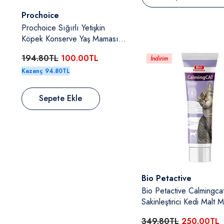
Satıcı:
Prochoice
Prochoice Kuzulu & Somonlu
sı
Ve Havuçlu Yetişkin Köpek
Konserve Yaş Maması 400 Gr
194.80TL
100.00TL
İndirim
Kazanç 94.80TL
Sepete Ekle
Satıcı:
Bio Petactive
Bio Petactive Calmingca
Sakinleştirici Kedi Malt
Ml
349.80TL
250.00TL