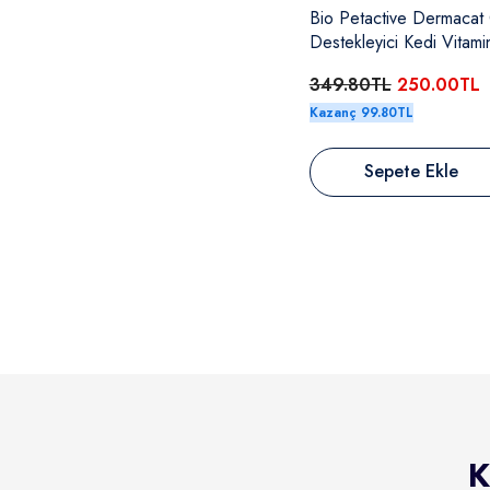
Bio Petactive Dermacat C
Destekleyici Kedi Vitam
100 Ml
349.80TL
250.00TL
Kazanç 99.80TL
Sepete Ekle
K