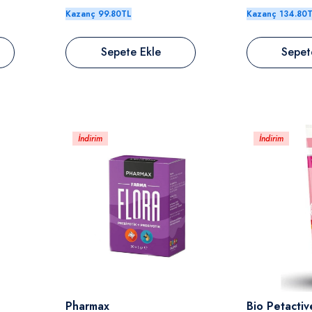
Kazanç 99.80TL
Kazanç 134.80
Sepete Ekle
Sepet
İndirim
İndirim
Satıcı:
Satıcı:
Pharmax
Bio Petactiv