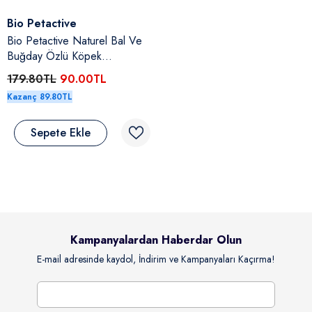
Satıcı:
Bio Petactive
Bio Petactive Naturel Bal Ve
Buğday Özlü Köpek
Şampuanı 250 Ml
179.80TL
90.00TL
Kazanç 89.80TL
Sepete Ekle
Kampanyalardan Haberdar Olun
E-mail adresinde kaydol, İndirim ve Kampanyaları Kaçırma!