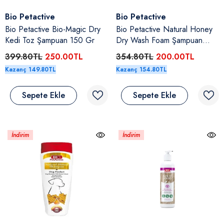
Satıcı:
Satıcı:
Bio Petactive
Bio Petactive
Bio Petactive Bio-Magic Dry
Bio Petactive Natural Honey
Kedi Toz Şampuan 150 Gr
Dry Wash Foam Şampuan
(Köpük Şampuan) 200 Ml
399.80TL
250.00TL
354.80TL
200.00TL
Kazanç 149.80TL
Kazanç 154.80TL
Sepete Ekle
Sepete Ekle
İndirim
İndirim