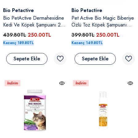
Satıcı:
Satıcı:
Bio Petactive
Bio Petactive
Bio PetActive Dermahexidine
Pet Active Bio Magic Biberiye
Kedi Ve Köpek Şampuanı 250
Özlü Toz Köpek Şampuanı
Ml
150 Gr
439.80TL
250.00TL
399.80TL
250.00TL
Kazanç 189.80TL
Kazanç 149.80TL
Sepete Ekle
Sepete Ekle
İndirim
İndirim
Yaş
80TL