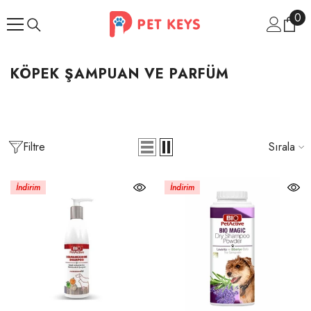
İçeriğe Atla
0
0
ür
KÖPEK ŞAMPUAN VE PARFÜM
Filtre
Sırala
İndirim
İndirim