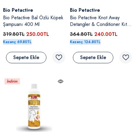
Satıcı:
Satıcı:
Bio Petactive
Bio Petactive
Bio Petactive Bal Özlü Köpek
Bio Petactive Knot Away
Şampuanı 400 Ml
Detangler & Conditioner Kıtık
Açıcı Krem 250 Ml
319.80TL
250.00TL
364.80TL
240.00TL
Kazanç 69.80TL
Kazanç 124.80TL
Sepete Ekle
Sepete Ekle
İndirim