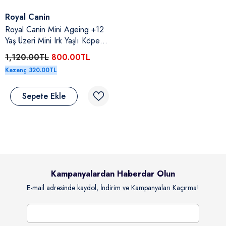
Satıcı:
Royal Canin
Royal Canin Mini Ageing +12
Yaş Üzeri Mini Irk Yaşlı Köpek
Yaş Maması 12X85 Gr
1,120.00TL
800.00TL
Kazanç 320.00TL
Sepete Ekle
tıcı:
rochoice
rochoice Kuzulu & Somonlu Ve
avuçlu Yetişkin Köpek Konserve Yaş
aması 400 Gr
94.80TL
100.00TL
Kazanç 94.80TL
Kampanyalardan Haberdar Olun
Sepete Ekle
E-mail adresinde kaydol, İndirim ve Kampanyaları Kaçırma!