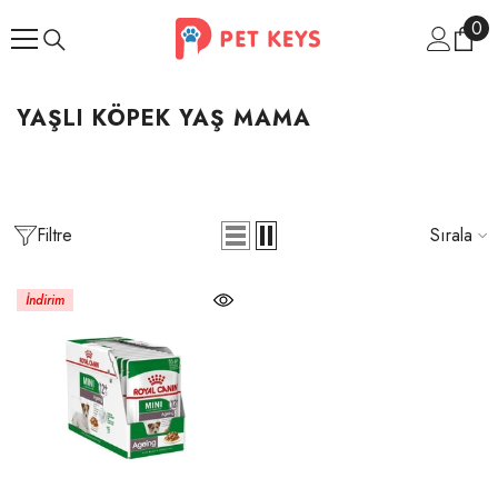
İçeriğe Atla
0
0
ür
YAŞLI KÖPEK YAŞ MAMA
Filtre
Sırala
İndirim
İndirim