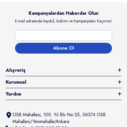
Kampanyalardan Haberdar Olun
E-mail adresinde kaydol, İndirim ve Kampanyaları Kaçırma!
Abone Ol
tıcı:
rochoice
Alışveriş
rochoice Kuzulu & Somonlu Ve
avuçlu Yetişkin Köpek Konserve Yaş
Kurumsal
aması 400 Gr
94.80TL
100.00TL
Kazanç 94.80TL
Yardım
Sepete Ekle
OSB Mahallesi, 100. Yıl Blv No:25, 06374 OSB
Mahallesi/Yenimahalle/Ankara