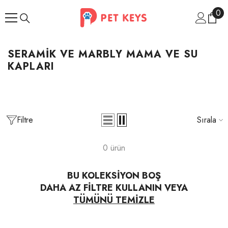
İçeriğe Atla
0
0
ür
SERAMIK VE MARBLY MAMA VE SU
KAPLARI
Filtre
Sırala
0 ürün
BU KOLEKSIYON BOŞ
DAHA AZ FILTRE KULLANIN VEYA
TÜMÜNÜ TEMIZLE
İndirim