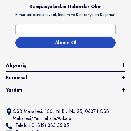
Kampanyalardan Haberdar Olun
E-mail adresinde kaydol, İndirim ve Kampanyaları Kaçırma!
Abone Ol
Alışveriş
tıcı:
rochoice
rochoice Kuzulu & Somonlu Ve
Kurumsal
avuçlu Yetişkin Köpek Konserve Yaş
aması 400 Gr
Yardım
94.80TL
100.00TL
Kazanç 94.80TL
Sepete Ekle
OSB Mahallesi, 100. Yıl Blv No:25, 06374 OSB
Mahallesi/Yenimahalle/Ankara
Telefon
0 (312) 385 55 85