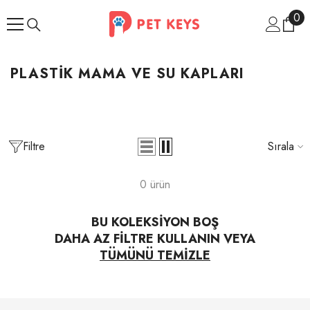
İçeriğe Atla
0
0
ür
PLASTIK MAMA VE SU KAPLARI
Filtre
Sırala
0 ürün
BU KOLEKSIYON BOŞ
DAHA AZ FILTRE KULLANIN VEYA
TÜMÜNÜ TEMIZLE
İndirim