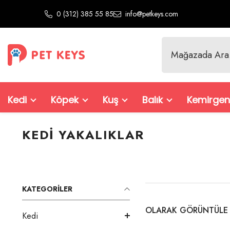
İçeriğe Atla
0 (312) 385 55 85
info@petkeys.com
Kedi
Köpek
Kuş
Balık
Kemirgen
KEDI YAKALIKLAR
KATEGORILER
OLARAK GÖRÜNTÜLE
Kedi