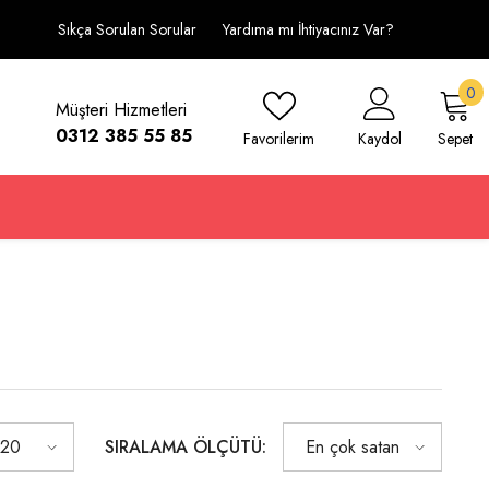
Sıkça Sorulan Sorular
Yardıma mı İhtiyacınız Var?
0
0
Müşteri Hizmetleri
ü
0312 385 55 85
Favorilerim
Kaydol
Sepet
SIRALAMA ÖLÇÜTÜ:
20
En çok satan