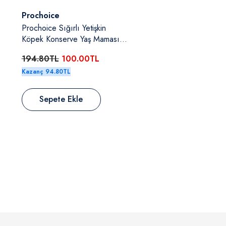
Satıcı:
Prochoice
tişkin
Prochoice Kuzulu & Somonlu
aş Maması
Ve Havuçlu Yetişkin Köpek
Konserve Yaş Maması 400 Gr
0TL
194.80TL
100.00TL
Kazanç 94.80TL
Sepete Ekle