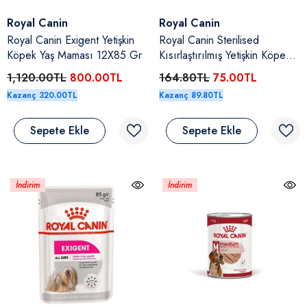
Satıcı:
Satıcı:
Royal Canin
Royal Canin
Royal Canin Exigent Yetişkin
Royal Canin Sterilised
Köpek Yaş Maması 12X85 Gr
Kısırlaştırılmış Yetişkin Köpek
Yaş Maması 85 Gr
1,120.00TL
800.00TL
164.80TL
75.00TL
Kazanç 320.00TL
Kazanç 89.80TL
Sepete Ekle
Sepete Ekle
İndirim
İndirim