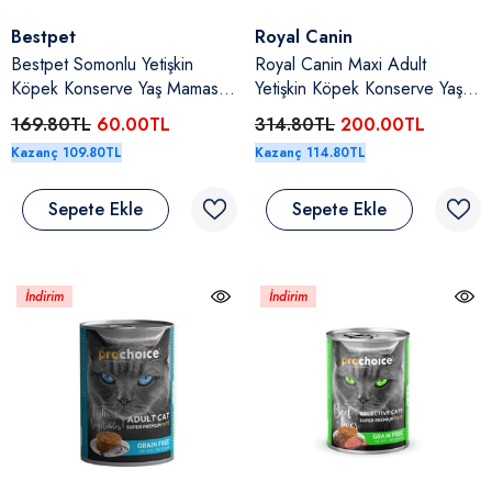
Satıcı:
Satıcı:
Bestpet
Royal Canin
Bestpet Somonlu Yetişkin
Royal Canin Maxi Adult
Köpek Konserve Yaş Maması
Yetişkin Köpek Konserve Yaş
400 Gr
Maması 410 Gr
169.80TL
60.00TL
314.80TL
200.00TL
Kazanç 109.80TL
Kazanç 114.80TL
Sepete Ekle
Sepete Ekle
İndirim
İndirim