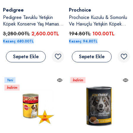
Satıcı:
Satıcı:
Pedigree
Prochoice
Pedigree Tavuklu Yetişkin
Prochoice Kuzulu & Somonlu
Köpek Konserve Yaş Maması
Ve Havuçlu Yetişkin Köpek
24 X 400 Gr
Konserve Yaş Maması 400 Gr
3,280.00TL
2,600.00TL
194.80TL
100.00TL
Kazanç 680.00TL
Kazanç 94.80TL
Sepete Ekle
Sepete Ekle
Yeni
İndirim
İndirim