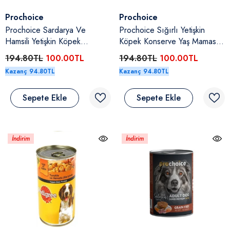
Satıcı:
Satıcı:
Prochoice
Prochoice
Prochoice Sardarya Ve
Prochoice Sığırlı Yetişkin
Hamsili Yetişkin Köpek
Köpek Konserve Yaş Maması
Konserve Yaş Maması 400 Gr
400 Gr
194.80TL
100.00TL
194.80TL
100.00TL
Kazanç 94.80TL
Kazanç 94.80TL
Sepete Ekle
Sepete Ekle
İndirim
İndirim