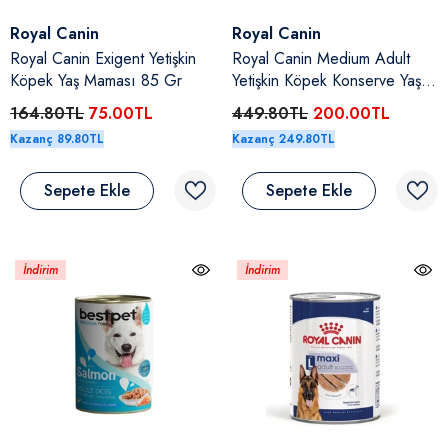
Satıcı:
Satıcı:
Royal Canin
Royal Canin
Royal Canin Exigent Yetişkin
Royal Canin Medium Adult
Köpek Yaş Maması 85 Gr
Yetişkin Köpek Konserve Yaş
Maması 410 Gr
164.80TL
75.00TL
449.80TL
200.00TL
Kazanç 89.80TL
Kazanç 249.80TL
Sepete Ekle
Sepete Ekle
İndirim
İndirim