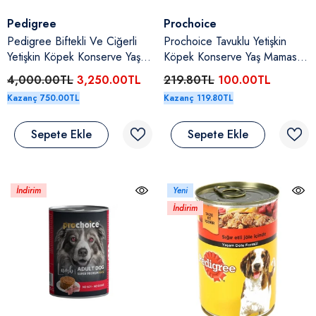
Satıcı:
Satıcı:
Pedigree
Prochoice
Pedigree Biftekli Ve Ciğerli
Prochoice Tavuklu Yetişkin
Yetişkin Köpek Konserve Yaş
Köpek Konserve Yaş Maması
Maması 24X400 Gr(Yeni)
400 Gr
4,000.00TL
3,250.00TL
219.80TL
100.00TL
Kazanç 750.00TL
Kazanç 119.80TL
Sepete Ekle
Sepete Ekle
İndirim
Yeni
İndirim