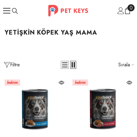
İçeriğe Atla
0
0
ür
YETIŞKIN KÖPEK YAŞ MAMA
Filtre
Sırala
İndirim
İndirim