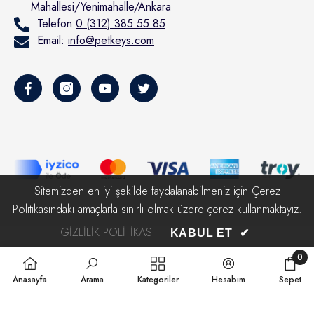
Mahallesi/Yenimahalle/Ankara
Telefon
0 (312) 385 55 85
Email:
info@petkeys.com
Sitemizden en iyi şekilde faydalanabilmeniz için Çerez
Politikasındaki amaçlarla sınırlı olmak üzere çerez kullanmaktayız.
GIZLILIK POLITIKASI
KABUL ET
✔
© 2023 | Pet Keys | Tüm Hakları Saklıdır.
0
0
Anasayfa
Arama
Kategoriler
Hesabım
Sepet
ürün
Ödeme
yöntemleri
SIRALAMA ÖLÇÜTÜ::