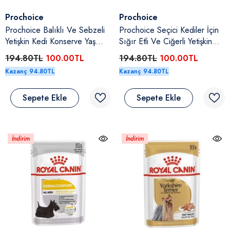
Satıcı:
Satıcı:
Prochoice
Prochoice
Prochoice Balıklı Ve Sebzeli
Prochoice Seçici Kediler İçin
Yetişkin Kedi Konserve Yaş
Sığır Etli Ve Ciğerli Yetişkin
Maması 400 Gr
Kedi Konserve Yaş Maması
194.80TL
100.00TL
194.80TL
100.00TL
400 Gr
Kazanç 94.80TL
Kazanç 94.80TL
Sepete Ekle
Sepete Ekle
İndirim
İndirim