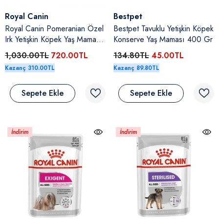
Satıcı:
Satıcı:
Royal Canin
Bestpet
Royal Canin Pomeranian Özel
Bestpet Tavuklu Yetişkin Köpek
Irk Yetişkin Köpek Yaş Maması
Konserve Yaş Maması 400 Gr
12X85 Gr
1,030.00TL
720.00TL
134.80TL
45.00TL
Kazanç 310.00TL
Kazanç 89.80TL
Sepete Ekle
Sepete Ekle
İndirim
İndirim