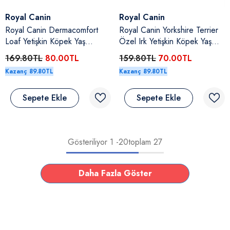
Satıcı:
Satıcı:
Royal Canin
Royal Canin
Royal Canin Dermacomfort
Royal Canin Yorkshire Terrier
Loaf Yetişkin Köpek Yaş
Özel Irk Yetişkin Köpek Yaş
Maması 85 Gr
Maması 85 Gr
169.80TL
80.00TL
159.80TL
70.00TL
Kazanç 89.80TL
Kazanç 89.80TL
Sepete Ekle
Sepete Ekle
Gösteriliyor
1
-
20
toplam 27
Daha Fazla Göster