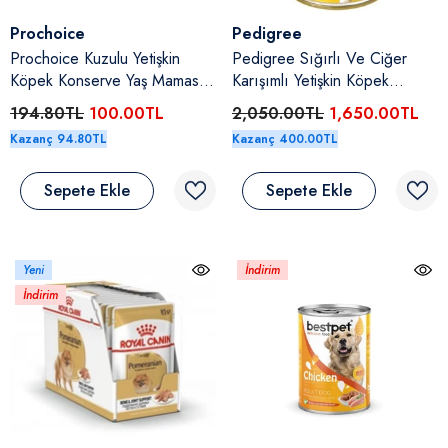
Satıcı:
Satıcı:
Prochoice
Pedigree
Prochoice Kuzulu Yetişkin
Pedigree Sığırlı Ve Ciğer
Köpek Konserve Yaş Maması
Karışımlı Yetişkin Köpek
400 Gr
Konserve Yaş Maması 12 X
194.80TL
100.00TL
2,050.00TL
1,650.00TL
400 Gr
Kazanç 94.80TL
Kazanç 400.00TL
Sepete Ekle
Sepete Ekle
Yeni
İndirim
İndirim