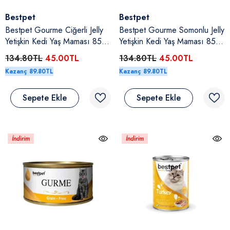
Satıcı:
Satıcı:
Bestpet
Bestpet
Bestpet Gourme Ciğerli Jelly
Bestpet Gourme Somonlu Jelly
Yetişkin Kedi Yaş Maması 85
Yetişkin Kedi Yaş Maması 85
Gr
Gr
134.80TL
45.00TL
134.80TL
45.00TL
Kazanç 89.80TL
Kazanç 89.80TL
Sepete Ekle
Sepete Ekle
İndirim
İndirim