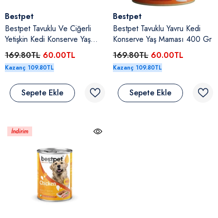
Satıcı:
Satıcı:
Bestpet
Bestpet
Bestpet Tavuklu Ve Ciğerli
Bestpet Tavuklu Yavru Kedi
Yetişkin Kedi Konserve Yaş
Konserve Yaş Maması 400 Gr
Maması 400 Gr
169.80TL
60.00TL
169.80TL
60.00TL
Kazanç 109.80TL
Kazanç 109.80TL
Sepete Ekle
Sepete Ekle
İndirim