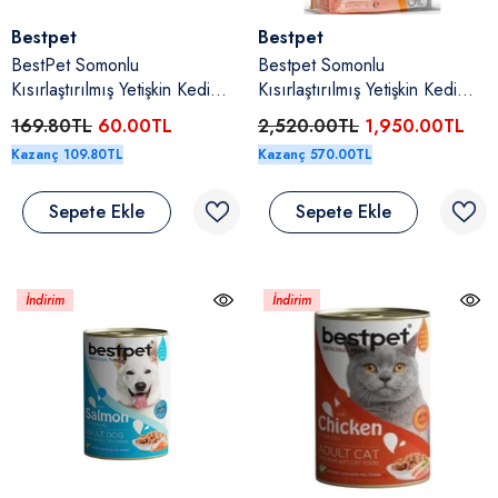
Satıcı:
Satıcı:
Bestpet
Bestpet
BestPet Somonlu
Bestpet Somonlu
Kısırlaştırılmış Yetişkin Kedi
Kısırlaştırılmış Yetişkin Kedi
Konserve Yaş Maması 400 Gr
Kuru Maması 15 Kg
169.80TL
60.00TL
2,520.00TL
1,950.00TL
Kazanç 109.80TL
Kazanç 570.00TL
Sepete Ekle
Sepete Ekle
İndirim
İndirim