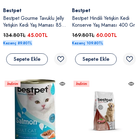
Satıcı:
Satıcı:
Bestpet
Bestpet
Bestpet Gourme Tavuklu Jelly
Bestpet Hindili Yetişkin Kedi
Yetişkin Kedi Yaş Maması 85
Konserve Yaş Maması 400 Gr
Gr
134.80TL
45.00TL
169.80TL
60.00TL
Kazanç 89.80TL
Kazanç 109.80TL
Sepete Ekle
Sepete Ekle
İndirim
İndirim