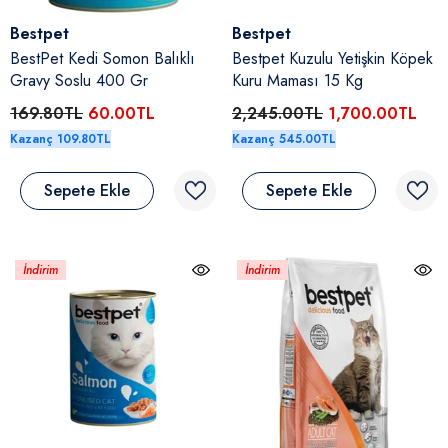
Satıcı:
Satıcı:
Bestpet
Bestpet
BestPet Kedi Somon Balıklı
Bestpet Kuzulu Yetişkin Köpek
Gravy Soslu 400 Gr
Kuru Maması 15 Kg
169.80TL
60.00TL
2,245.00TL
1,700.00TL
Kazanç 109.80TL
Kazanç 545.00TL
Sepete Ekle
Sepete Ekle
İndirim
İndirim