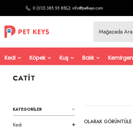
İçeriğe Atla
0 (312) 385 55 85
info@petkeys.com
Kedi
Köpek
Kuş
Balık
Kemirgen
CATIT
KATEGORILER
OLARAK GÖRÜNTÜLE
Kedi