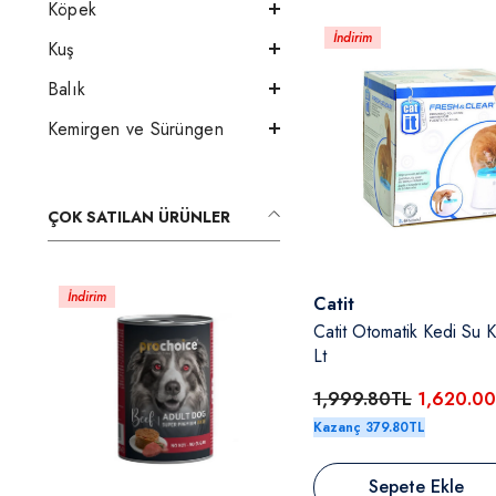
Köpek
İndirim
Kuş
Balık
Kemirgen ve Sürüngen
ÇOK SATILAN ÜRÜNLER
İndirim
Satıcı:
Catit
Catit Otomatik Kedi Su 
Lt
1,999.80TL
1,620.0
Kazanç 379.80TL
Sepete Ekle