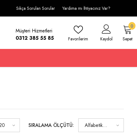
Sıkça Sorulan Sorular
Yardıma mı İhtiyacınız Var?
0
0
Müşteri Hizmetleri
ü
0312 385 55 85
Favorilerim
Kaydol
Sepet
SIRALAMA ÖLÇÜTÜ:
20
Alfabetik
olarak, A-Z