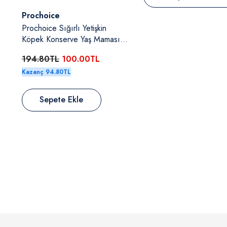
Satıcı:
Prochoice
işkin
Prochoice Kuzulu & Somonlu
ş Maması
Ve Havuçlu Yetişkin Köpek
Konserve Yaş Maması 400 Gr
TL
194.80TL
100.00TL
Kazanç 94.80TL
Sepete Ekle