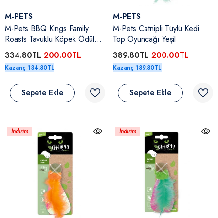
Satıcı:
Satıcı:
M-PETS
M-PETS
M-Pets BBQ Kings Family
M-Pets Catnipli Tüylü Kedi
Roasts Tavuklu Köpek Ödül
Top Oyuncağı Yeşil
Maması 105 Gr
334.80TL
200.00TL
389.80TL
200.00TL
Kazanç 134.80TL
Kazanç 189.80TL
Sepete Ekle
Sepete Ekle
İndirim
İndirim