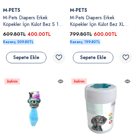
Satıcı:
Satıcı:
M-PETS
M-PETS
M-Pets Diapers Erkek
M-Pets Diapers Erkek
Köpekler İçin Külot Bez S 15-
Köpekler İçin Külot Bez XL
30 Cm 12'li
54-66 Cm 12'li
609.80TL
400.00TL
799.80TL
600.00TL
Kazanç 209.80TL
Kazanç 199.80TL
Sepete Ekle
Sepete Ekle
İndirim
İndirim