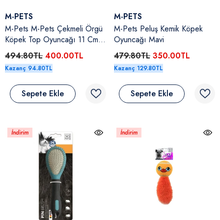
Satıcı:
Satıcı:
M-PETS
M-PETS
M-Pets M-Pets Çekmeli Örgü
M-Pets Peluş Kemik Köpek
Köpek Top Oyuncağı 11 Cm
Oyuncağı Mavi
Siyah
494.80TL
400.00TL
479.80TL
350.00TL
Kazanç 94.80TL
Kazanç 129.80TL
Sepete Ekle
Sepete Ekle
İndirim
İndirim