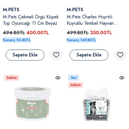
Satıcı:
Satıcı:
M-PETS
M-PETS
M-Pets Çekmeli Örgü Köpek
M-Pets Charles Hışırtılı
Top Oyuncağı 11 Cm Beyaz
Kuyruklu Tembel Hayvan
Desenli Köpek Top Oyuncağı
494.80TL
400.00TL
499.80TL
350.00TL
Kazanç 94.80TL
Kazanç 149.80TL
Sepete Ekle
Sepete Ekle
İndirim
Yeni
İndirim