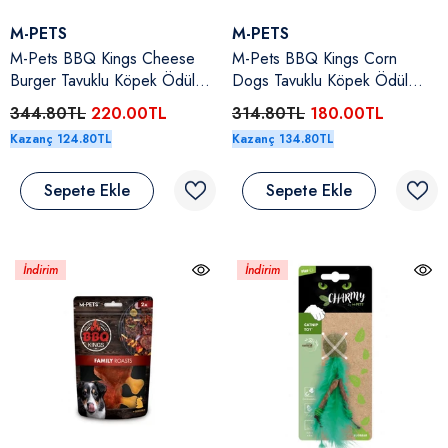
Satıcı:
Satıcı:
M-PETS
M-PETS
M-Pets BBQ Kings Cheese
M-Pets BBQ Kings Corn
Burger Tavuklu Köpek Ödül
Dogs Tavuklu Köpek Ödül
Maması 130 Gr
Maması 90 Gr 3 Adet
344.80TL
220.00TL
314.80TL
180.00TL
Kazanç 124.80TL
Kazanç 134.80TL
Sepete Ekle
Sepete Ekle
İndirim
İndirim