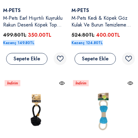
Satıcı:
Satıcı:
M-PETS
M-PETS
M-Pets Earl Hışırtılı Kuyruklu
M-Pets Kedi & Köpek Göz
Rakun Desenli Köpek Top
Kulak Ve Burun Temizleme
Oyuncağı
Mendili 80 Adet
499.80TL
350.00TL
524.80TL
400.00TL
Kazanç 149.80TL
Kazanç 124.80TL
Sepete Ekle
Sepete Ekle
İndirim
İndirim