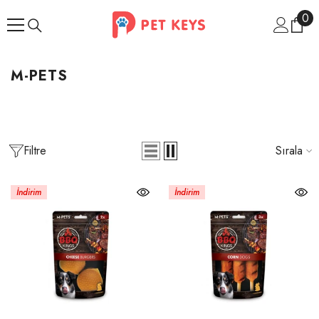
İçeriğe Atla
0
0
ür
M-PETS
Filtre
Sırala
İndirim
İndirim