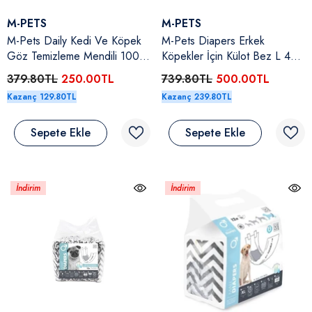
Satıcı:
Satıcı:
M-PETS
M-PETS
M-Pets Daily Kedi Ve Köpek
M-Pets Diapers Erkek
Göz Temizleme Mendili 100
Köpekler İçin Külot Bez L 40-
Adet
52 Cm 12'li
379.80TL
250.00TL
739.80TL
500.00TL
Kazanç 129.80TL
Kazanç 239.80TL
Sepete Ekle
Sepete Ekle
İndirim
İndirim