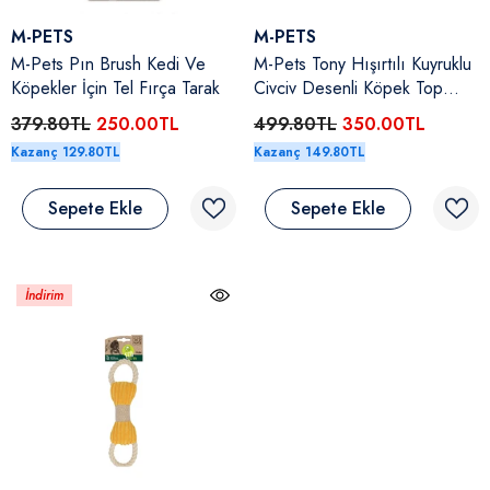
Satıcı:
Satıcı:
M-PETS
M-PETS
M-Pets Pın Brush Kedi Ve
M-Pets Tony Hışırtılı Kuyruklu
Köpekler İçin Tel Fırça Tarak
Civciv Desenli Köpek Top
Oyuncağı
379.80TL
250.00TL
499.80TL
350.00TL
Kazanç 129.80TL
Kazanç 149.80TL
Sepete Ekle
Sepete Ekle
İndirim