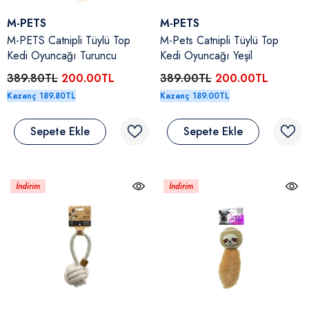
Satıcı:
Satıcı:
M-PETS
M-PETS
M-PETS Catnipli Tüylü Top
M-Pets Catnipli Tüylü Top
Kedi Oyuncağı Turuncu
Kedi Oyuncağı Yeşil
389.80TL
200.00TL
389.00TL
200.00TL
Kazanç 189.80TL
Kazanç 189.00TL
Sepete Ekle
Sepete Ekle
İndirim
İndirim