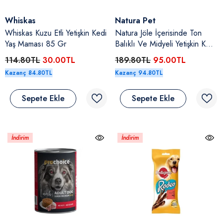
Satıcı:
Satıcı:
Whiskas
Natura Pet
Whiskas Kuzu Etli Yetişkin Kedi
Natura Jöle İçerisinde Ton
Yaş Maması 85 Gr
Balıklı Ve Midyeli Yetişkin Kedi
Konserve Yaş Maması 70 Gr
114.80TL
30.00TL
189.80TL
95.00TL
Kazanç 84.80TL
Kazanç 94.80TL
Sepete Ekle
Sepete Ekle
İndirim
İndirim