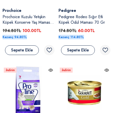
Satıcı:
Satıcı:
Prochoice
Pedigree
Prochoice Kuzulu Yetişkin
Pedigree Rodeo Sığır Etli
Köpek Konserve Yaş Maması
Köpek Ödül Maması 70 Gr
400 Gr
194.80TL
100.00TL
174.80TL
60.00TL
Kazanç 94.80TL
Kazanç 114.80TL
Sepete Ekle
Sepete Ekle
İndirim
İndirim