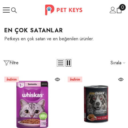
İçeriğe Atla
0
0
ür
EN ÇOK SATANLAR
Petkeys en çok satan ve en beğenilen ürünler.
Filtre
Sırala
İndirim
İndirim