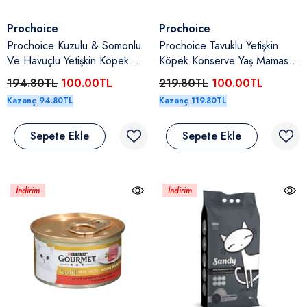
Satıcı:
Satıcı:
Prochoice
Prochoice
Prochoice Kuzulu & Somonlu
Prochoice Tavuklu Yetişkin
Ve Havuçlu Yetişkin Köpek
Köpek Konserve Yaş Maması
Konserve Yaş Maması 400 Gr
400 Gr
194.80TL
100.00TL
219.80TL
100.00TL
Kazanç 94.80TL
Kazanç 119.80TL
Sepete Ekle
Sepete Ekle
İndirim
İndirim