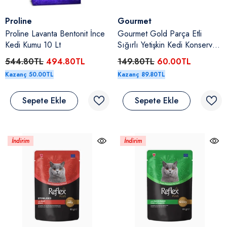
Satıcı:
Satıcı:
Proline
Gourmet
Proline Lavanta Bentonit İnce
Gourmet Gold Parça Etli
Kedi Kumu 10 Lt
Sığırlı Yetişkin Kedi Konserve
Yaş Maması 85 Gr
544.80TL
494.80TL
149.80TL
60.00TL
Kazanç 50.00TL
Kazanç 89.80TL
Sepete Ekle
Sepete Ekle
İndirim
İndirim