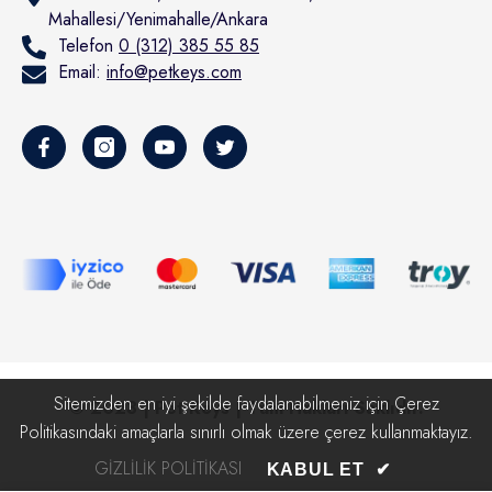
Mahallesi/Yenimahalle/Ankara
Telefon
0 (312) 385 55 85
Email:
info@petkeys.com
Sitemizden en iyi şekilde faydalanabilmeniz için Çerez
© 2023 | Pet Keys | Tüm Hakları Saklıdır.
Politikasındaki amaçlarla sınırlı olmak üzere çerez kullanmaktayız.
GIZLILIK POLITIKASI
Ödeme
KABUL ET
✔