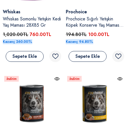
Satıcı:
Satıcı:
Whiskas
Prochoice
Whiskas Somonlu Yetişkin Kedi
Prochoice Sığırlı Yetişkin
Yaş Maması 28X85 Gr
Köpek Konserve Yaş Maması
400 Gr
1,020.00TL
760.00TL
194.80TL
100.00TL
Kazanç 260.00TL
Kazanç 94.80TL
Sepete Ekle
Sepete Ekle
İndirim
İndirim