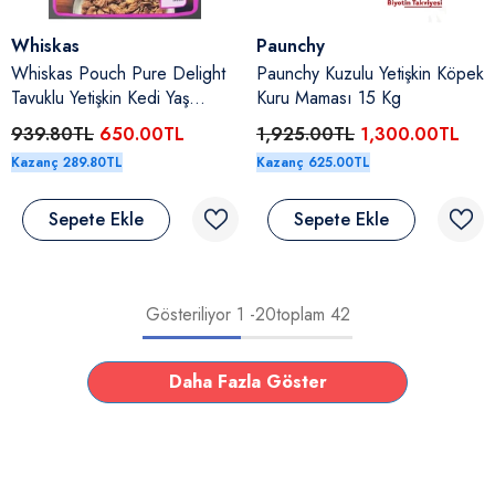
Satıcı:
Satıcı:
Whiskas
Paunchy
Whiskas Pouch Pure Delight
Paunchy Kuzulu Yetişkin Köpek
Tavuklu Yetişkin Kedi Yaş
Kuru Maması 15 Kg
Maması 28 X 85 Gr
939.80TL
650.00TL
1,925.00TL
1,300.00TL
Kazanç 289.80TL
Kazanç 625.00TL
Sepete Ekle
Sepete Ekle
Gösteriliyor
1
-
20
toplam 42
Daha Fazla Göster