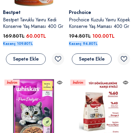
Satıcı:
Satıcı:
Bestpet
Prochoice
Bestpet Tavuklu Yavru Kedi
Prochoice Kuzulu Yavru Köpek
Konserve Yaş Maması 400 Gr
Konserve Yaş Maması 400 Gr
169.80TL
60.00TL
194.80TL
100.00TL
Kazanç 109.80TL
Kazanç 94.80TL
Sepete Ekle
Sepete Ekle
İndirim
İndirim