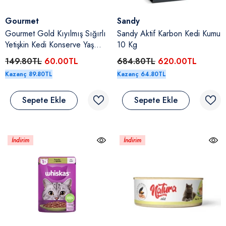
Satıcı:
Satıcı:
Gourmet
Sandy
Gourmet Gold Kıyılmış Sığırlı
Sandy Aktif Karbon Kedi Kumu
Yetişkin Kedi Konserve Yaş
10 Kg
Maması 85 Gr
149.80TL
60.00TL
684.80TL
620.00TL
Kazanç 89.80TL
Kazanç 64.80TL
Sepete Ekle
Sepete Ekle
İndirim
İndirim