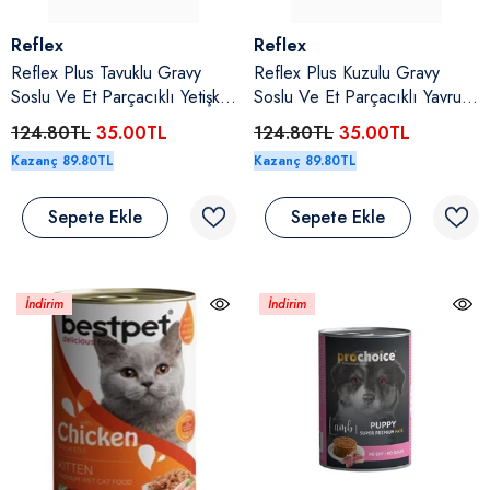
Satıcı:
Satıcı:
Reflex
Reflex
Reflex Plus Tavuklu Gravy
Reflex Plus Kuzulu Gravy
Soslu Ve Et Parçacıklı Yetişkin
Soslu Ve Et Parçacıklı Yavru
Kedi Yaş Maması 85 Gr
Kedi Yaş Maması 85 Gr
124.80TL
35.00TL
124.80TL
35.00TL
Kazanç 89.80TL
Kazanç 89.80TL
Sepete Ekle
Sepete Ekle
İndirim
İndirim