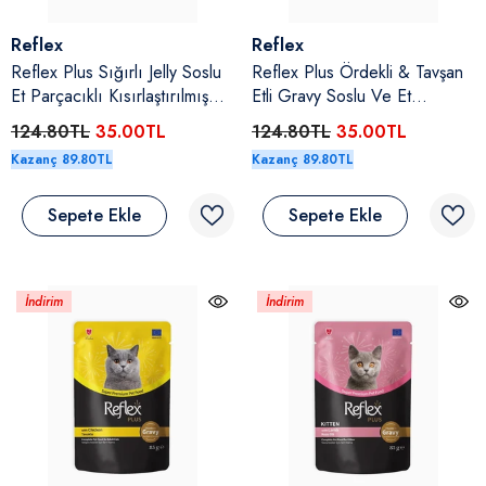
Satıcı:
Satıcı:
Reflex
Reflex
Reflex Plus Sığırlı Jelly Soslu
Reflex Plus Ördekli & Tavşan
Et Parçacıklı Kısırlaştırılmış
Etli Gravy Soslu Ve Et
Yetişkin Kedi Yaş Maması 85
Parçacıklı Yetişkin Kedi Yaş
124.80TL
35.00TL
124.80TL
35.00TL
Gr
Maması 85 Gr
Kazanç 89.80TL
Kazanç 89.80TL
Sepete Ekle
Sepete Ekle
İndirim
İndirim